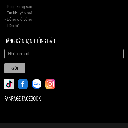
- Blog trang sức
- Tin khuyến mãi
- Bảng giá vàng
- Liên hệ
ĐĂNG KÝ NHẬN THÔNG BÁO
GỬI
FANPAGE FACEBOOK