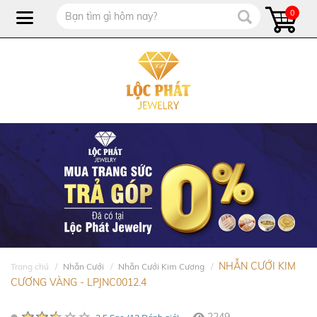
0
NHẪN CƯỚI KIM
Trang chủ
Nhẫn Cưới
Nhẫn Cưới Kim Cương
CƯƠNG VÀNG - LPJNC0012.4