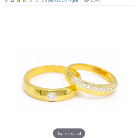
2249
2,5 Sao (12 Đánh giá)
Tap to expand