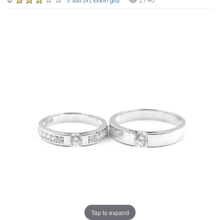
2740
3 Sao (41 Đánh giá)
Tap to expand