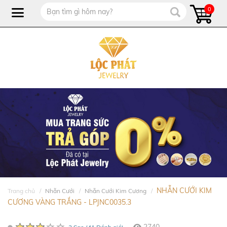
0
NHẪN CƯỚI KIM
Trang chủ
Nhẫn Cưới
Nhẫn Cưới Kim Cương
CƯƠNG VÀNG TRẮNG - LPJNC0035.3