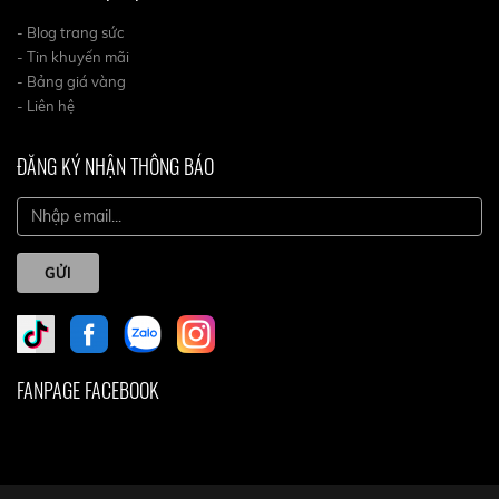
- Blog trang sức
- Tin khuyến mãi
- Bảng giá vàng
- Liên hệ
ĐĂNG KÝ NHẬN THÔNG BÁO
GỬI
FANPAGE FACEBOOK