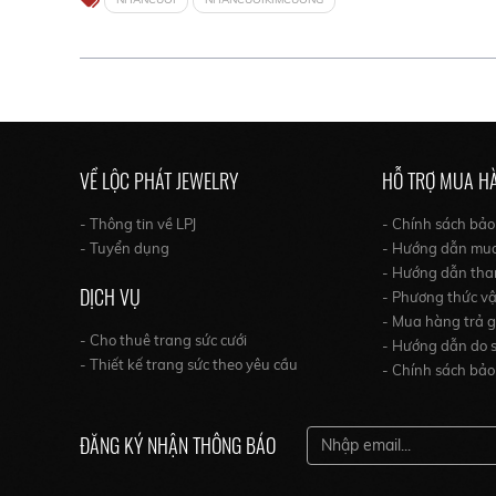
VỀ LỘC PHÁT JEWELRY
HỖ TRỢ MUA H
- Thông tin về LPJ
- Chính sách bả
- Tuyển dụng
- Hướng dẫn mu
- Hướng dẫn tha
DỊCH VỤ
- Phương thức v
- Mua hàng trả 
- Cho thuê trang sức cưới
- Hướng dẫn do s
- Thiết kế trang sức theo yêu cầu
- Chính sách bảo
ĐĂNG KÝ NHẬN THÔNG BÁO