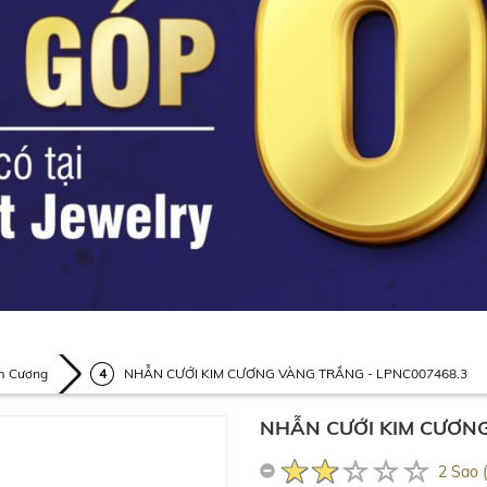
m Cương
NHẪN CƯỚI KIM CƯƠNG VÀNG TRẮNG - LPNC007468.3
NHẪN CƯỚI KIM CƯƠNG
2 Sao 