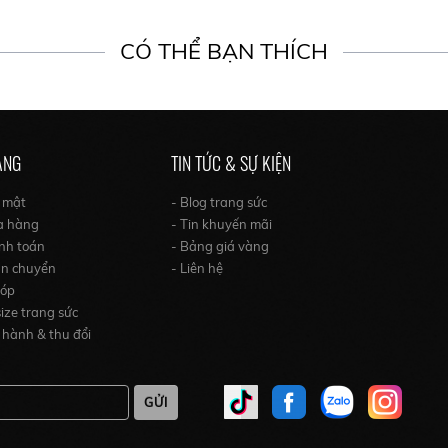
CÓ THỂ BẠN THÍCH
ÀNG
TIN TỨC & SỰ KIỆN
o mật
- Blog trang sức
a hàng
- Tin khuyến mãi
nh toán
- Bảng giá vàng
ận chuyển
- Liên hệ
góp
ize trang sức
 hành & thu đổi
GỬI