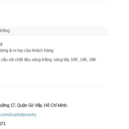
trắng
c)
lượng & ni tay của khách hàng
cầu với chất liệu vàng trắng, vàng tây 10K, 14K, 18K
ường 17, Quận Gò Vấp, Hồ Chí Minh.
.com/locphatjewelry
671