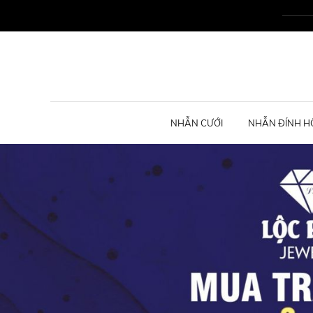
NHẪN CƯỚI
NHẪN ĐÍNH H