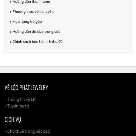
+ Hướng dẫn thanh toán
+ Phương thức vận chuyển
+ Mua hàng trả góp
+ Hướng dẫn do size trang sức
+ Chính sách bảo hành & thu đổi
VỀ LỘC PHÁT JEWELRY
- Thông tin về LPJ
- Tuyển dụng
DỊCH VỤ
- Cho thuê trang sức cưới