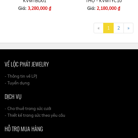
KVMTBD01
THỌ - KVMTYC10
Giá:
3,280,000 ₫
Giá:
2,180,000 ₫
«
1
2
»
VỀ LỘC PHÁT JEWELRY
- Thông tin về LPJ
- Tuyển dụng
DỊCH VỤ
- Cho thuê trang sức cưới
- Thiết kế trang sức theo yêu cầu
HỖ TRỢ MUA HÀNG