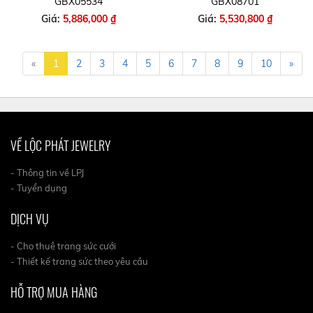
GBX05534
GBX08701
Giá:
5,886,000 ₫
Giá:
5,530,800 ₫
«
1
2
3
4
5
6
7
8
9
10
»
VỀ LỘC PHÁT JEWELRY
- Thông tin về LPJ
- Tuyển dụng
DỊCH VỤ
- Cho thuê trang sức cưới
- Thiết kế trang sức theo yêu cầu
HỖ TRỢ MUA HÀNG