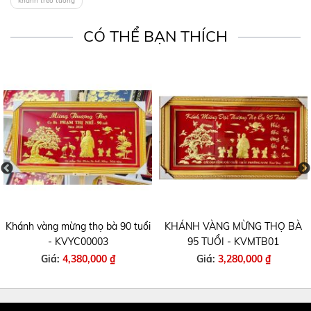
khánh treo tường
CÓ THỂ BẠN THÍCH
Khánh vàng mừng thọ bà 90 tuổi
KHÁNH VÀNG MỪNG THỌ BÀ
- KVYC00003
95 TUỔI - KVMTB01
Giá:
4,380,000 ₫
Giá:
3,280,000 ₫