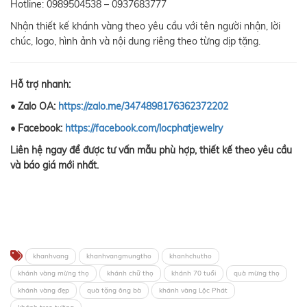
Hotline: 0989504538 – 0937683777
Nhận thiết kế khánh vàng theo yêu cầu với tên người nhận, lời
chúc, logo, hình ảnh và nội dung riêng theo từng dịp tặng.
Hỗ trợ nhanh:
• Zalo OA:
https://zalo.me/3474898176362372202
• Facebook:
https://facebook.com/locphatjewelry
Liên hệ ngay để được tư vấn mẫu phù hợp, thiết kế theo yêu cầu
và báo giá mới nhất.
khanhvang
khanhvangmungtho
khanhchutho
khánh vàng mừng thọ
khánh chữ thọ
khánh 70 tuổi
quà mừng thọ
khánh vàng đẹp
quà tặng ông bà
khánh vàng Lộc Phát