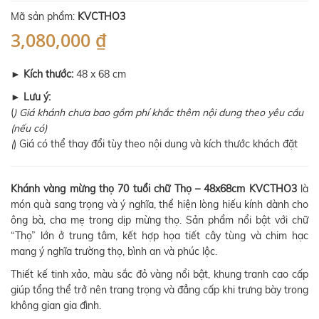
Mã sản phẩm:
KVCTHO3
3,080,000 ₫
►
Kích thước:
48 x 68 cm
►
Lưu ý:
(
) Giá khánh chưa bao gồm phí khắc thêm nội dung theo yêu cầu
(nếu có)
(
) Giá có thể thay đổi tùy theo nội dung và kích thước khách đặt
Khánh vàng mừng thọ 70 tuổi chữ Thọ – 48x68cm KVCTHO3
là
món quà sang trọng và ý nghĩa, thể hiện lòng hiếu kính dành cho
ông bà, cha mẹ trong dịp mừng thọ. Sản phẩm nổi bật với chữ
“Thọ” lớn ở trung tâm, kết hợp họa tiết cây tùng và chim hạc
mang ý nghĩa trường thọ, bình an và phúc lộc.
Thiết kế tinh xảo, màu sắc đỏ vàng nổi bật, khung tranh cao cấp
giúp tổng thể trở nên trang trọng và đẳng cấp khi trưng bày trong
không gian gia đình.