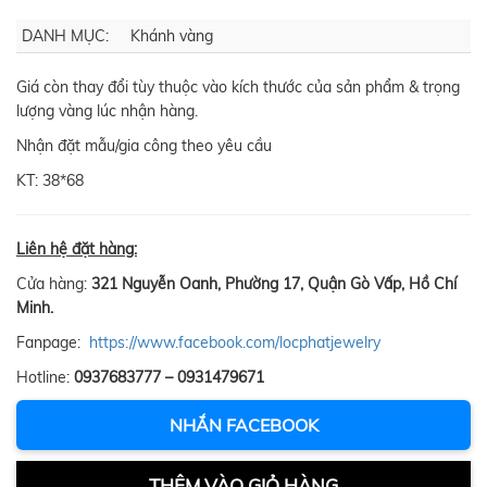
DANH MỤC:
Khánh vàng
Giá còn thay đổi tùy thuộc vào kích thước của sản phẩm & trọng
lượng vàng lúc nhận hàng.
Nhận đặt mẫu/gia công theo yêu cầu
KT: 38*68
Liên hệ đặt hàng:
Cửa hàng:
321 Nguyễn Oanh, Phường 17, Quận Gò Vấp, Hồ Chí
Minh.
Fanpage:
https://www.facebook.com/locphatjewelry
Hotline:
0937683777 – 0931479671
NHẮN FACEBOOK
THÊM VÀO GIỎ HÀNG