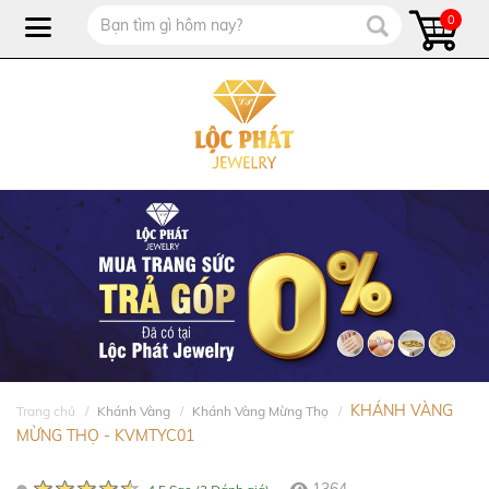
0
KHÁNH VÀNG
Trang chủ
Khánh Vàng
Khánh Vàng Mừng Thọ
MỪNG THỌ - KVMTYC01