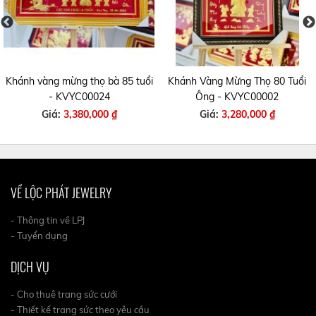
Khánh vàng mừng thọ bà 85 tuổi
Khánh Vàng Mừng Thọ 80 Tuổi
- KVYC00024
Ông - KVYC00002
Giá:
3,380,000 ₫
Giá:
3,280,000 ₫
VỀ LỘC PHÁT JEWELRY
- Thông tin về LPJ
- Tuyển dụng
DỊCH VỤ
- Cho thuê trang sức cưới
- Thiết kế trang sức theo yêu cầu