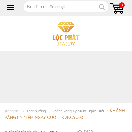
0
KHÁNH
Trang chủ
Khánh Vàng
Khánh Vàng Kỷ Niệm Ngày Cưới
VÀNG KỶ NIỆM NGÀY CƯỚI - KVNCYC03