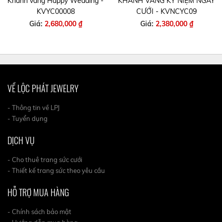
Khánh vàng Happy Wedding -
KHÁNH VÀNG KỶ NIỆM NGÀY
KVYC00008
CƯỚI - KVNCYC09
Giá:
2,680,000 ₫
Giá:
2,380,000 ₫
VỀ LỘC PHÁT JEWELRY
- Thông tin về LPJ
- Tuyển dụng
DỊCH VỤ
- Cho thuê trang sức cưới
- Thiết kế trang sức theo yêu cầu
HỖ TRỢ MUA HÀNG
- Chính sách bảo mật