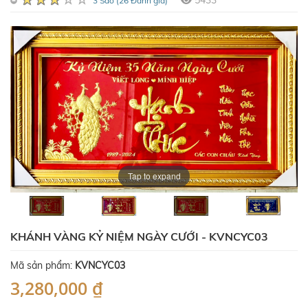
5433
3 Sao (26 Đánh giá)
Tap to expand
KHÁNH VÀNG KỶ NIỆM NGÀY CƯỚI - KVNCYC03
Mã sản phẩm:
KVNCYC03
3,280,000 ₫