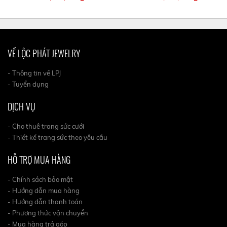
VỀ LỘC PHÁT JEWELRY
- Thông tin về LPJ
- Tuyển dụng
DỊCH VỤ
- Cho thuê trang sức cưới
- Thiết kế trang sức theo yêu cầu
HỖ TRỢ MUA HÀNG
- Chính sách bảo mật
- Hướng dẫn mua hàng
- Hướng dẫn thanh toán
- Phương thức vận chuyển
- Mua hàng trả góp