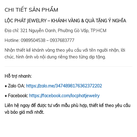
CHI TIẾT SẢN PHẨM
LỘC PHÁT JEWELRY – KHÁNH VÀNG & QUÀ TẶNG Ý NGHĨA
Địa chỉ: 321 Nguyễn Oanh, Phường Gò Vấp, TP.HCM
Hotline: 0989504538 – 0937683777
Nhận thiết kế khánh vàng theo yêu cầu với tên người nhận, lời
chúc, hình ảnh và nội dung riêng theo từng dịp tặng.
Hỗ trợ nhanh:
• Zalo OA:
https://zalo.me/3474898176362372202
• Facebook:
https://facebook.com/locphatjewelry
Liên hệ ngay để được tư vấn mẫu phù hợp, thiết kế theo yêu cầu
và báo giá mới nhất.