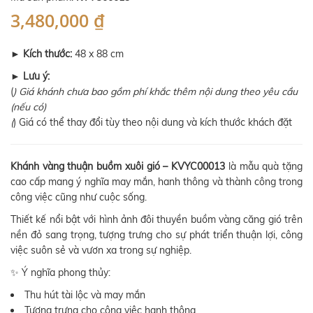
3,480,000 ₫
►
Kích thước:
48 x 88 cm
►
Lưu ý:
(
) Giá khánh chưa bao gồm phí khắc thêm nội dung theo yêu cầu
(nếu có)
(
) Giá có thể thay đổi tùy theo nội dung và kích thước khách đặt
Khánh vàng thuận buồm xuôi gió – KVYC00013
là mẫu quà tặng
cao cấp mang ý nghĩa may mắn, hanh thông và thành công trong
công việc cũng như cuộc sống.
Thiết kế nổi bật với hình ảnh đôi thuyền buồm vàng căng gió trên
nền đỏ sang trọng, tượng trưng cho sự phát triển thuận lợi, công
việc suôn sẻ và vươn xa trong sự nghiệp.
✨ Ý nghĩa phong thủy:
Thu hút tài lộc và may mắn
Tượng trưng cho công việc hanh thông