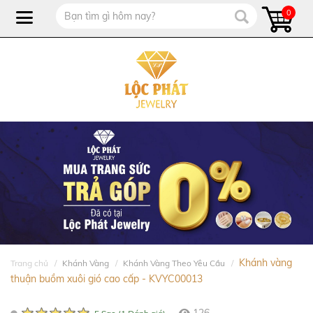
0
Khánh vàng
Trang chủ
Khánh Vàng
Khánh Vàng Theo Yêu Cầu
thuận buồm xuôi gió cao cấp - KVYC00013