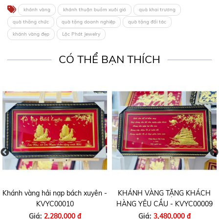
khánh vàng
khánh thuận buồm xuôi gió
quà khai trương
quà thăng chức
quà tặng doanh nghiệp
quà tặng đối tác
khánh vàng đẹp
Lộc Phát Jewelry
CÓ THỂ BẠN THÍCH
Khánh vàng hải nạp bách xuyên -
KHÁNH VÀNG TẶNG KHÁCH
KVYC00010
HÀNG YÊU CẦU - KVYC00009
Giá:
2,280,000 ₫
Giá:
3,480,000 ₫