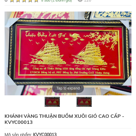
126
5 Sao (1 Đánh giá)
Tap to expand
KHÁNH VÀNG THUẬN BUỒM XUÔI GIÓ CAO CẤP -
KVYC00013
Mã sản phẩm:
KVYC00013