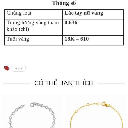
Thông số
Chủng loại
L
ắc tay n
ữ
vàng
Trọng lượng vàng tham
0.636
khảo (chỉ)
Tuổi vàng
18K – 610
Lactay
CÓ THỂ BẠN THÍCH