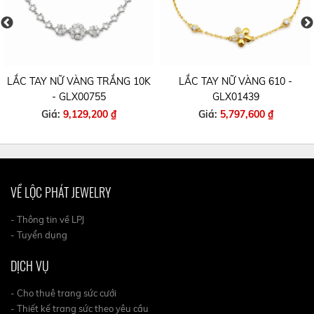
LẮC TAY NỮ VÀNG TRẮNG 10K
LẮC TAY NỮ VÀNG 610 -
- GLX00755
GLX01439
Giá:
9,129,200 ₫
Giá:
5,797,600 ₫
VỀ LỘC PHÁT JEWELRY
- Thông tin về LPJ
- Tuyển dụng
DỊCH VỤ
- Cho thuê trang sức cưới
- Thiết kế trang sức theo yêu cầu