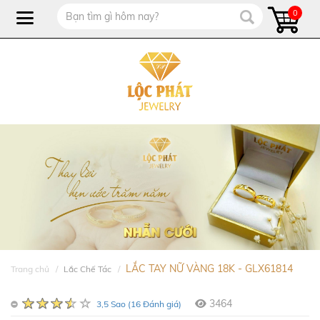
0
LẮC TAY NỮ VÀNG 18K - GLX61814
Trang chủ
Lắc Chế Tác
3464
3,5 Sao (16 Đánh giá)