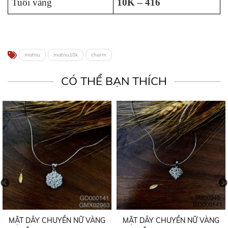
Tuổi vàng
10K – 416
matnu
matnu10k
charm
CÓ THỂ BẠN THÍCH
MẶT DÂY CHUYỀN NỮ VÀNG
MẶT DÂY CHUYỀN NỮ VÀNG