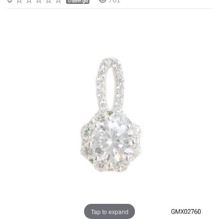
761
0 đánh giá
Tap to expand