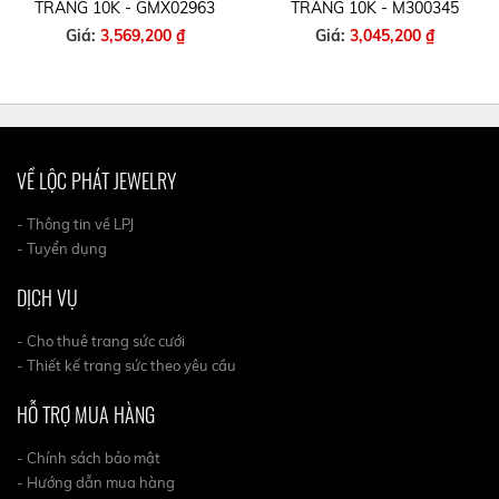
TRẮNG 10K - GMX02963
TRẮNG 10K - M300345
Giá:
3,569,200 ₫
Giá:
3,045,200 ₫
VỀ LỘC PHÁT JEWELRY
- Thông tin về LPJ
- Tuyển dụng
DỊCH VỤ
- Cho thuê trang sức cưới
- Thiết kế trang sức theo yêu cầu
HỖ TRỢ MUA HÀNG
- Chính sách bảo mật
- Hướng dẫn mua hàng