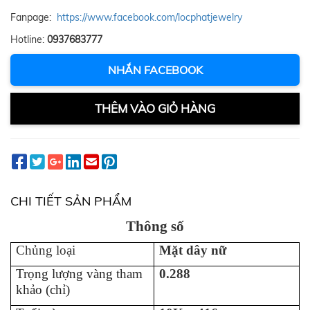
Fanpage:
https://www.facebook.com/locphatjewelry
Hotline:
0937683777
NHẮN FACEBOOK
THÊM VÀO GIỎ HÀNG
CHI TIẾT SẢN PHẨM
Thông số
Chủng loại
M
ặt d
ây
n
ữ
Trọng lượng vàng tham
0.288
khảo (chỉ)