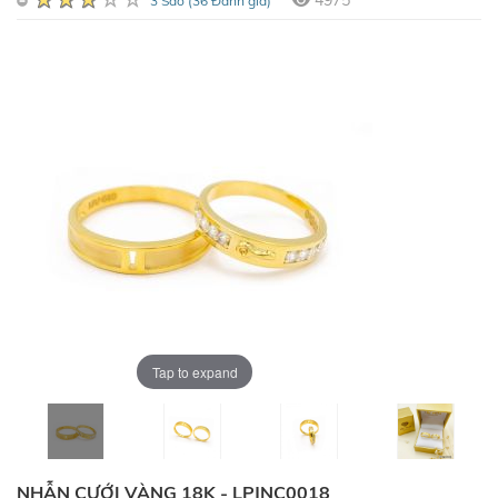
4975
3 Sao (36 Đánh giá)
Tap to expand
NHẪN CƯỚI VÀNG 18K - LPJNC0018