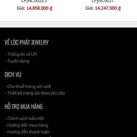
LPJNC0022.1
LPJNC0017
Giá:
14,858,000 ₫
Giá:
14,247,500 ₫
VỀ LỘC PHÁT JEWELRY
- Thông tin về LPJ
- Tuyển dụng
DỊCH VỤ
- Cho thuê trang sức cưới
- Thiết kế trang sức theo yêu cầu
HỖ TRỢ MUA HÀNG
- Chính sách bảo mật
- Hướng dẫn mua hàng
- Hướng dẫn thanh toán