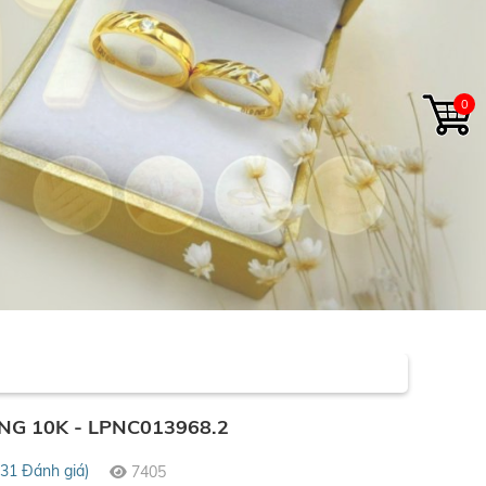
0
G 10K - LPNC013968.2
(31 Đánh giá)
7405