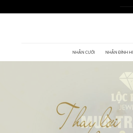
NHẪN CƯỚI
NHẪN ĐÍNH H