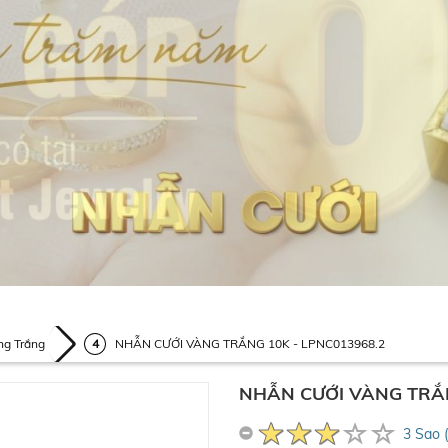
ng Trắng
NHẪN CƯỚI VÀNG TRẮNG 10K - LPNC013968.2
NHẪN CƯỚI VÀNG TRẮN
3 Sao 