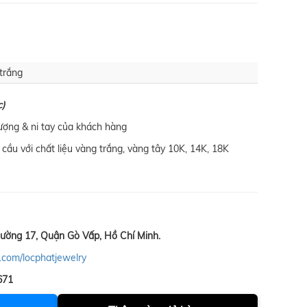
trắng
c)
lượng & ni tay của khách hàng
cầu với chất liệu vàng trắng, vàng tây 10K, 14K, 18K
ường 17, Quận Gò Vấp, Hồ Chí Minh.
.com/locphatjewelry
671