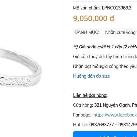
Mã sản phẩm:
LPNC013968.2
9,050,000 ₫
DANH MỤC:
Nhẫn cưới vàng 
(*) Giá nhẫn cưới là 1 cặp (2 chiế
Giá còn thay đổi tùy theo trọng 
Nhận đặt mẫu/gia công theo yêu 
Hướng dẫn đo size
Liên hệ đặt hàng:
Cửa hàng:
321 Nguyễn Oanh, Ph
Fanpage:
https://www.facebook
Hotline:
0937683777 – 0931479