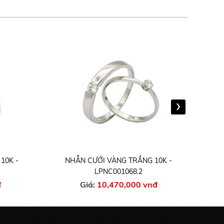
›
10K -
NHẪN CƯỚI VÀNG TRẮNG 10K -
N
LPNC001068.2
đ
Giá:
10,470,000 vnđ