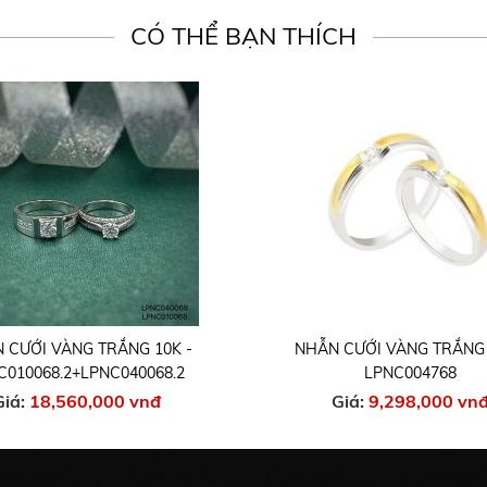
CÓ THỂ BẠN THÍCH
 CƯỚI VÀNG TRẮNG 10K -
NHẪN CƯỚI VÀNG TRẮNG 
C010068.2+LPNC040068.2
LPNC004768
Giá:
18,560,000 vnđ
Giá:
9,298,000 vn