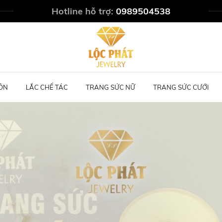
Hotline hỗ trợ:
0989504538
ÔN
LẮC CHẾ TÁC
TRANG SỨC NỮ
TRANG SỨC CƯỚI