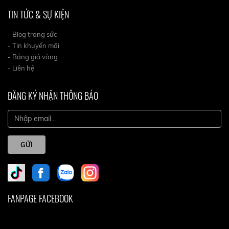
TIN TỨC & SỰ KIỆN
- Blog trang sức
- Tin khuyến mãi
- Bảng giá vàng
- Liên hệ
ĐĂNG KÝ NHẬN THÔNG BÁO
GỬI
FANPAGE FACEBOOK