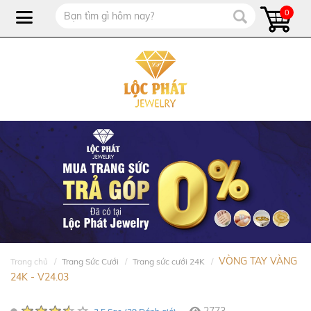
0
VÒNG TAY VÀNG
Trang chủ
Trang Sức Cưới
Trang sức cưới 24K
24K - V24.03