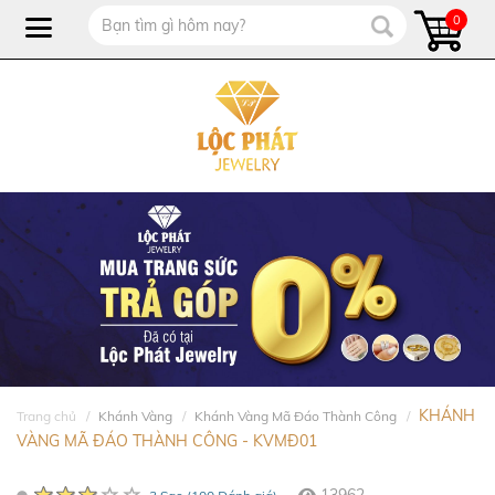
0
KHÁNH
Trang chủ
Khánh Vàng
Khánh Vàng Mã Đáo Thành Công
VÀNG MÃ ĐÁO THÀNH CÔNG - KVMĐ01