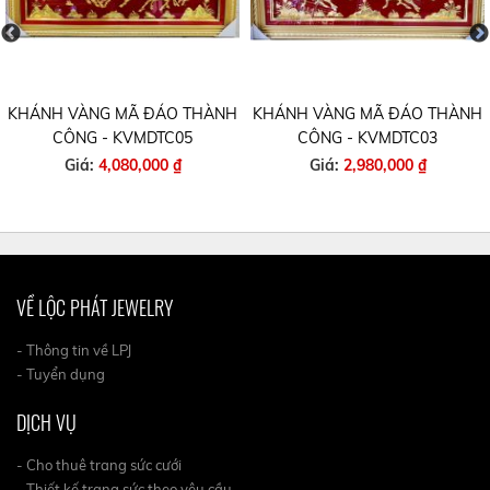
KHÁNH VÀNG MÃ ĐÁO THÀNH
KHÁNH VÀNG MÃ ĐÁO THÀNH
CÔNG - KVMDTC05
CÔNG - KVMDTC03
Giá:
4,080,000 ₫
Giá:
2,980,000 ₫
VỀ LỘC PHÁT JEWELRY
- Thông tin về LPJ
- Tuyển dụng
DỊCH VỤ
- Cho thuê trang sức cưới
- Thiết kế trang sức theo yêu cầu