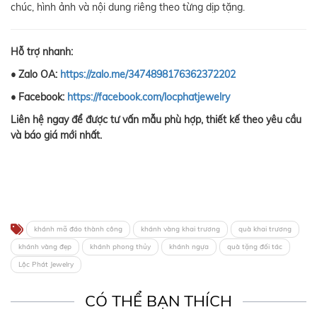
chúc, hình ảnh và nội dung riêng theo từng dịp tặng.
Hỗ trợ nhanh:
• Zalo OA:
https://zalo.me/3474898176362372202
• Facebook:
https://facebook.com/locphatjewelry
Liên hệ ngay để được tư vấn mẫu phù hợp, thiết kế theo yêu cầu
và báo giá mới nhất.
khánh mã đáo thành công
khánh vàng khai trương
quà khai trương
khánh vàng đẹp
khánh phong thủy
khánh ngựa
quà tặng đối tác
Lộc Phát Jewelry
CÓ THỂ BẠN THÍCH