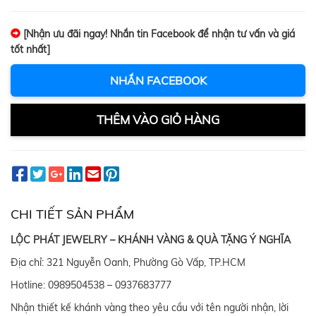
[Nhận ưu đãi ngay! Nhắn tin Facebook để nhận tư vấn và giá
tốt nhất]
NHẮN FACEBOOK
THÊM VÀO GIỎ HÀNG
CHI TIẾT SẢN PHẨM
LỘC PHÁT JEWELRY – KHÁNH VÀNG & QUÀ TẶNG Ý NGHĨA
Địa chỉ: 321 Nguyễn Oanh, Phường Gò Vấp, TP.HCM
Hotline: 0989504538 – 0937683777
Nhận thiết kế khánh vàng theo yêu cầu với tên người nhận, lời