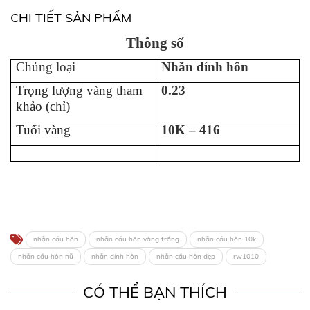
CHI TIẾT SẢN PHẨM
Thông số
Chủng loại
Nhẫn đính hôn
Trọng lượng vàng tham
0.23
khảo (chỉ)
Tuổi vàng
10K – 416
nhẫn cầu hôn
nhẫn cầu hôn vàng trắng
nhẫn cầu hôn 10k
nhẫn cầu hôn nữ
nhẫn đính hôn
nhẫn cầu hôn đẹp
rw1010
CÓ THỂ BẠN THÍCH