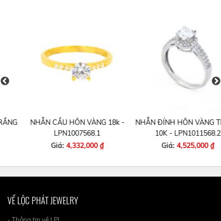
NHẪN CẦU HÔN VÀNG 18k -
NHẪN ĐÍNH HÔN VÀNG TRẮNG
LPN1007568.1
10K - LPN1011568.2
Giá:
4,332,000 ₫
Giá:
4,525,000 ₫
VỀ LỘC PHÁT JEWELRY
- Thông tin về LPJ