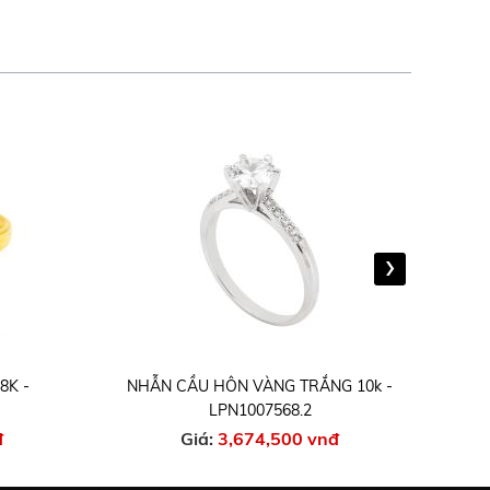
›
NHẪN CẦU HÔN VÀNG TRẮNG 10k -
NHẪN 
LPN1007568.2
Giá:
3,674,500 vnđ
Gi