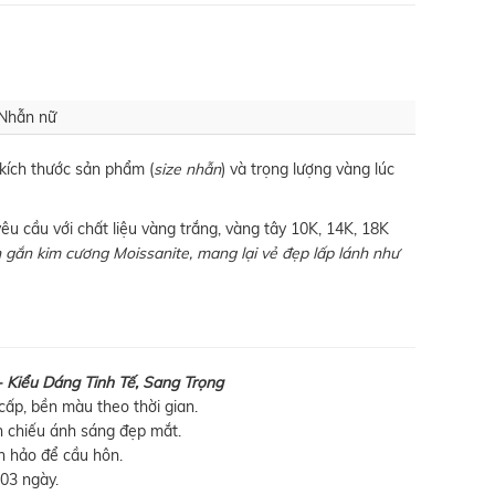
 Nhẫn nữ
 kích thước sản phẩm (
size nhẫn
) và trọng lượng vàng lúc
êu cầu với chất liệu vàng trắng, vàng tây 10K, 14K, 18K
 gắn kim cương Moissanite, mang lại vẻ đẹp lấp lánh như
Kiểu Dáng Tinh Tế, Sang Trọng
cấp, bền màu theo thời gian.
n chiếu ánh sáng đẹp mắt.
 hảo để cầu hôn.
 03 ngày.