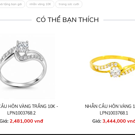
uà tặng bạn gái
nhẫn vàng 10K
trang sức cưới
CÓ THỂ BẠN THÍCH
N VÀNG TRẮNG 10K -
NHẪN CẦU HÔN VÀNG 18K -
N1003768.2
LPN1003768.1
,481,000 vnđ
Giá:
3,444,000 vnđ