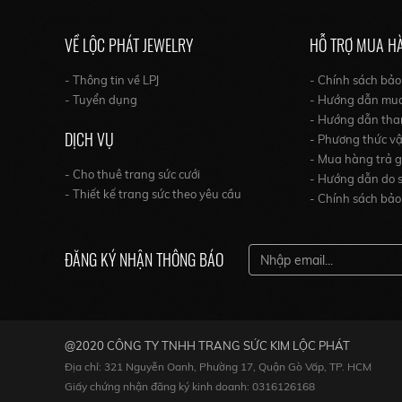
VỀ LỘC PHÁT JEWELRY
HỖ TRỢ MUA H
- Thông tin về LPJ
- Chính sách bả
- Tuyển dụng
- Hướng dẫn mu
- Hướng dẫn tha
DỊCH VỤ
- Phương thức v
- Mua hàng trả 
- Cho thuê trang sức cưới
- Hướng dẫn do s
- Thiết kế trang sức theo yêu cầu
- Chính sách bảo
ĐĂNG KÝ NHẬN THÔNG BÁO
@2020 CÔNG TY TNHH TRANG SỨC KIM LỘC PHÁT
Địa chỉ: 321 Nguyễn Oanh, Phường 17, Quận Gò Vấp, TP. HCM
Giấy chứng nhận đăng ký kinh doanh: 0316126168