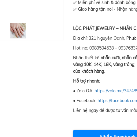
✅ Miễn phí vệ sinh & đánh bóng t
✅ Giao hàng tận nơi - Nhận hàng
LỘC PHÁT JEWELRY – NHẪN C
Địa chỉ: 321 Nguyễn Oanh, Phư
Hotline: 0989504538 – 0937683
Nhận thiết kế
nhẫn cưới, nhẫn c
vàng 10K, 14K, 18K, vàng trắng
;
của khách hàng
.
Hỗ trợ nhanh:
• Zalo OA:
https://zalo.me/347
• Facebook:
https://facebook.co
Liên hệ ngay để được tư vấn mẫu
Nhắn Facebook