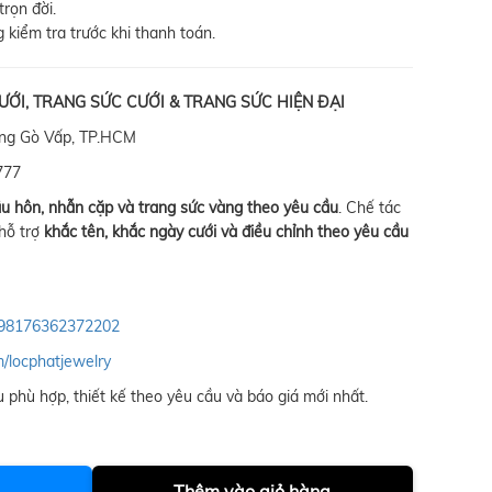
rọn đời.
 kiểm tra trước khi thanh toán.
ƯỚI, TRANG SỨC CƯỚI & TRANG SỨC HIỆN ĐẠI
ờng Gò Vấp, TP.HCM
777
ầu hôn, nhẫn cặp và trang sức vàng theo yêu cầu
. Chế tác
 hỗ trợ
khắc tên, khắc ngày cưới và điều chỉnh theo yêu cầu
4898176362372202
m/locphatjewelry
 phù hợp, thiết kế theo yêu cầu và báo giá mới nhất.
Thêm vào giỏ hàng