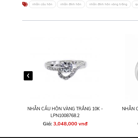
nhẫn cầu hôn
nhẫn đính hôn
nhẫn đính hôn vàng trắng
q
‹
NHẪN CẦU HÔN VÀNG TRẮNG 10K -
NHẪN CẦU HÔ
LPN1008768.2
LP
Giá:
3,048,000 vnđ
Giá:
2