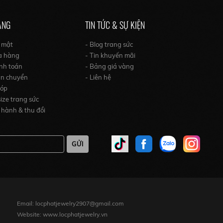
ÀNG
TIN TỨC & SỰ KIỆN
o mật
- Blog trang sức
a hàng
- Tin khuyến mãi
nh toán
- Bảng giá vàng
ận chuyển
- Liên hệ
góp
ize trang sức
 hành & thu đổi
GỬI
Email: locphatjewelry2907@gmail.com
Website: www.locphatjewelry.vn