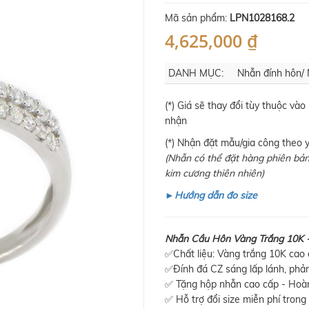
Mã sản phẩm:
LPN1028168.2
4,625,000 ₫
DANH MỤC:
Nhẫn đính hôn/
(*) Giá sẽ thay đổi tùy thuộc vào
nhận
(*) Nhận đặt mẫu/gia công theo y
(Nhẫn có thể đặt hàng phiên bản
kim cương thiên nhiên)
►Hướng dẫn đo size
Nhẫn Cầu Hôn Vàng Trắng 10K - 
✅Chất liệu: Vàng trắng 10K cao 
✅Đính đá CZ sáng lấp lánh, phả
✅ Tặng hộp nhẫn cao cấp - Hoàn
✅ Hỗ trợ đổi size miễn phí trong