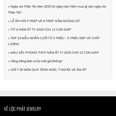
+ Ngày vía Thần Tài năm 2025 là ngày nào? Nên mua gì vào ngày vía
Thần Tài?
+ LỄ ĂN HỎI 5 TRÁP VÀ 9 TRÁP GỒM NHŨNG GÌ?
+ TỬ VI NĂM ẤT TỴ 2025 CỦA 12 CON GIÁP
+ TOP 10 MẪU NHẪN CƯỚI TỪ 3 TRIỆU - 5 TRIỆU ĐẸP VÀ CHẤT
LƯỢNG
+ MÀU SẮC PHONG THỦY NĂM ẤT TỴ 2025 CHO 12 CON GIÁP
+ Vàng trắng bán có bị mất giá không?
+ GỢI Ý 20 MÓN QUÀ TẶNG NOEL Ý NGHĨA VÀ ẤM ÁP
VỀ LỘC PHÁT JEWELRY