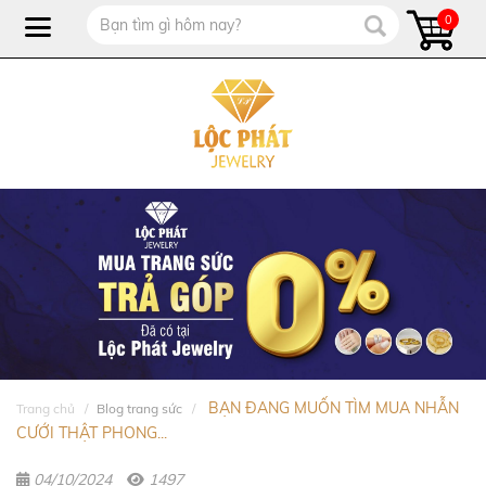
0
BẠN ĐANG MUỐN TÌM MUA NHẪN
Trang chủ
Blog trang sức
CƯỚI THẬT PHONG...
04/10/2024
1497