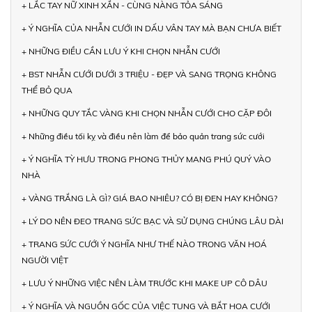
+ LẮC TAY NỮ XINH XẮN - CÙNG NÀNG TỎA SÁNG
+ Ý NGHĨA CỦA NHẪN CƯỚI IN DẤU VÂN TAY MÀ BẠN CHƯA BIẾT
+ NHỮNG ĐIỀU CẦN LƯU Ý KHI CHỌN NHẪN CƯỚI
+ BST NHẪN CƯỚI DƯỚI 3 TRIỆU - ĐẸP VÀ SANG TRỌNG KHÔNG
THỂ BỎ QUA
+ NHỮNG QUY TẮC VÀNG KHI CHỌN NHẪN CƯỚI CHO CẶP ĐÔI
+ Những điều tối kỵ và điều nên làm để bảo quản trang sức cưới
+ Ý NGHĨA TỲ HƯU TRONG PHONG THỦY MANG PHÚ QUÝ VÀO
NHÀ
+ VÀNG TRẮNG LÀ GÌ? GIÁ BAO NHIÊU? CÓ BỊ ĐEN HAY KHÔNG?
+ LÝ DO NÊN ĐEO TRANG SỨC BẠC VÀ SỬ DỤNG CHÚNG LÂU DÀI
+ TRANG SỨC CƯỚI Ý NGHĨA NHƯ THẾ NÀO TRONG VĂN HOÁ
NGƯỜI VIỆT
+ LƯU Ý NHỮNG VIỆC NÊN LÀM TRƯỚC KHI MAKE UP CÔ DÂU
+ Ý NGHĨA VÀ NGUỒN GỐC CỦA VIỆC TUNG VÀ BẮT HOA CƯỚI