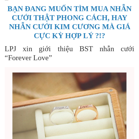
BẠN ĐANG MUỐN TÌM MUA NHẪN
CƯỚI THẬT PHONG CÁCH, HAY
NHẪN CƯỚI KIM CƯƠNG MÀ GIÁ
CỰC KỲ HỢP LÝ ?!?
LPJ xin giới thiệu BST nhẫn cưới
“Forever Love”