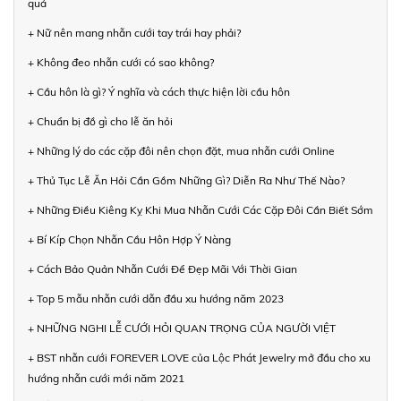
quả
+ Nữ nên mang nhẫn cưới tay trái hay phải?
+ Không đeo nhẫn cưới có sao không?
+ Cầu hôn là gì? Ý nghĩa và cách thực hiện lời cầu hôn
+ Chuẩn bị đồ gì cho lễ ăn hỏi
+ Những lý do các cặp đôi nên chọn đặt, mua nhẫn cưới Online
+ Thủ Tục Lễ Ăn Hỏi Cần Gồm Những Gì? Diễn Ra Như Thế Nào?
+ Những Điều Kiêng Kỵ Khi Mua Nhẫn Cưới Các Cặp Đôi Cần Biết Sớm
+ Bí Kíp Chọn Nhẫn Cầu Hôn Hợp Ý Nàng
+ Cách Bảo Quản Nhẫn Cưới Để Đẹp Mãi Với Thời Gian
+ Top 5 mẫu nhẫn cưới dẫn đầu xu hướng năm 2023
+ NHỮNG NGHI LỄ CƯỚI HỎI QUAN TRỌNG CỦA NGƯỜI VIỆT
+ BST nhẫn cưới FOREVER LOVE của Lộc Phát Jewelry mở đầu cho xu
hướng nhẫn cưới mới năm 2021