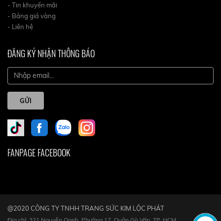
- Tin khuyến mãi
- Bảng giá vàng
- Liên hệ
ĐĂNG KÝ NHẬN THÔNG BÁO
GỬI
FANPAGE FACEBOOK
@2020 CÔNG TY TNHH TRANG SỨC KIM LỘC PHÁT
Địa chỉ: 321 Nguyễn Oanh, Phường 17, Quận Gò Vấp, TP. HCM