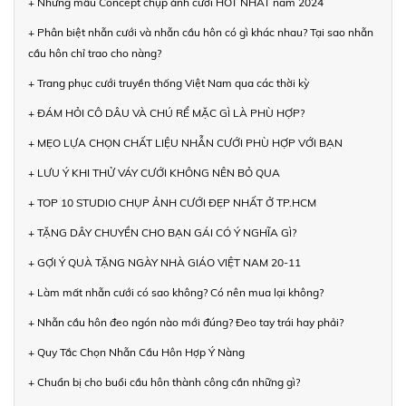
+ Những mẫu Concept chụp ảnh cưới HOT NHẤT năm 2024
+ Phân biệt nhẫn cưới và nhẫn cầu hôn có gì khác nhau? Tại sao nhẫn
cầu hôn chỉ trao cho nàng?
+ Trang phục cưới truyền thống Việt Nam qua các thời kỳ
+ ĐÁM HỎI CÔ DÂU VÀ CHÚ RỂ MẶC GÌ LÀ PHÙ HỢP?
+ MẸO LỰA CHỌN CHẤT LIỆU NHẪN CƯỚI PHÙ HỢP VỚI BẠN
+ LƯU Ý KHI THỬ VÁY CƯỚI KHÔNG NÊN BỎ QUA
+ TOP 10 STUDIO CHỤP ẢNH CƯỚI ĐẸP NHẤT Ở TP.HCM
+ TẶNG DÂY CHUYỀN CHO BẠN GÁI CÓ Ý NGHĨA GÌ?
+ GỢI Ý QUÀ TẶNG NGÀY NHÀ GIÁO VIỆT NAM 20-11
+ Làm mất nhẫn cưới có sao không? Có nên mua lại không?
+ Nhẫn cầu hôn đeo ngón nào mới đúng? Đeo tay trái hay phải?
+ Quy Tắc Chọn Nhẫn Cầu Hôn Hợp Ý Nàng
+ Chuẩn bị cho buổi cầu hôn thành công cần những gì?