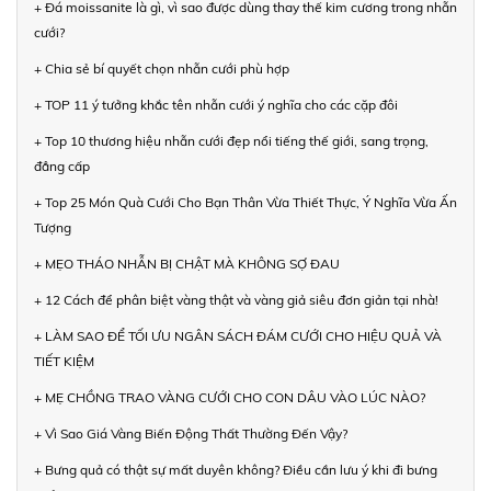
+ Đá moissanite là gì, vì sao được dùng thay thế kim cương trong nhẫn
cưới?
+ Chia sẻ bí quyết chọn nhẫn cưới phù hợp
+ TOP 11 ý tưởng khắc tên nhẫn cưới ý nghĩa cho các cặp đôi
+ Top 10 thương hiệu nhẫn cưới đẹp nổi tiếng thế giới, sang trọng,
đẳng cấp
+ Top 25 Món Quà Cưới Cho Bạn Thân Vừa Thiết Thực, Ý Nghĩa Vừa Ấn
Tượng
+ MẸO THÁO NHẪN BỊ CHẬT MÀ KHÔNG SỢ ĐAU
+ 12 Cách để phân biệt vàng thật và vàng giả siêu đơn giản tại nhà!
+ LÀM SAO ĐỂ TỐI ƯU NGÂN SÁCH ĐÁM CƯỚI CHO HIỆU QUẢ VÀ
TIẾT KIỆM
+ MẸ CHỒNG TRAO VÀNG CƯỚI CHO CON DÂU VÀO LÚC NÀO?
+ Vì Sao Giá Vàng Biến Động Thất Thường Đến Vậy?
+ Bưng quả có thật sự mất duyên không? Điều cần lưu ý khi đi bưng