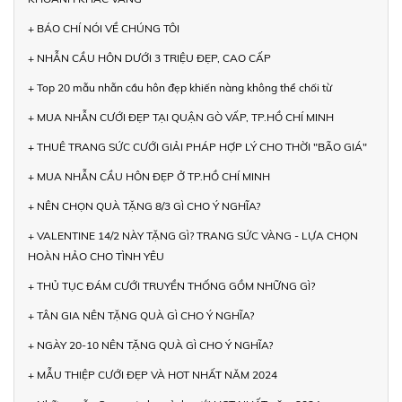
+ BÁO CHÍ NÓI VỀ CHÚNG TÔI
+ NHẪN CẦU HÔN DƯỚI 3 TRIỆU ĐẸP, CAO CẤP
+ Top 20 mẫu nhẫn cầu hôn đẹp khiến nàng không thể chối từ
+ MUA NHẪN CƯỚI ĐẸP TẠI QUẬN GÒ VẤP, TP.HỒ CHÍ MINH
+ THUÊ TRANG SỨC CƯỚI GIẢI PHÁP HỢP LÝ CHO THỜI "BÃO GIÁ"
+ MUA NHẪN CẦU HÔN ĐẸP Ở TP.HỒ CHÍ MINH
+ NÊN CHỌN QUÀ TẶNG 8/3 GÌ CHO Ý NGHĨA?
+ VALENTINE 14/2 NÀY TẶNG GÌ? TRANG SỨC VÀNG - LỰA CHỌN
HOÀN HẢO CHO TÌNH YÊU
+ THỦ TỤC ĐÁM CƯỚI TRUYỀN THỐNG GỒM NHỮNG GÌ?
+ TÂN GIA NÊN TẶNG QUÀ GÌ CHO Ý NGHĨA?
+ NGÀY 20-10 NÊN TẶNG QUÀ GÌ CHO Ý NGHĨA?
+ MẪU THIỆP CƯỚI ĐẸP VÀ HOT NHẤT NĂM 2024