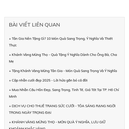
BÀI VIẾT LIÊN QUAN
+ Tân Gia Nên Tặng Gì? 10 Món Quà Sang Trọng, Ý Nghĩa Và Thiết
Thực
+ Khánh Vàng Mừng Thọ - Quà Tặng Ý Nghĩa Dành Cho Ông Bà, Cha
Mẹ
+ Tặng Khánh Vàng Mừng Tân Gia - Món Quà Sang Trọng Và Ý Nghĩa
+ Cặp nhẫn cưới đẹp 2025 - Lời hứa gắn bó cả đời
+ Mua Nhẫn Cầu Hôn Đẹp, Sang Trọng, Tinh Tế, Giá Tốt Tại TP. Hồ Chí
Minh
+ DỊCH VỤ CHO THUÊ TRANG SỨC CƯỚI - TỎA SÁNG RẠNG NGỜI
TRONG NGÀY TRỌNG ĐẠI
+ KHÁNH VÀNG MỪNG THỌ - MÓN QUÀ Ý NGHĨA, LƯU GIỮ
KHOẢNH KHẮC VÀNG