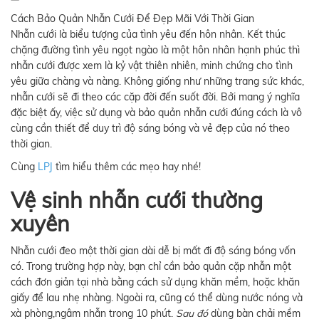
Cách Bảo Quản Nhẫn Cưới Để Đẹp Mãi Với Thời Gian
Nhẫn cưới là biểu tượng của tình yêu đến hôn nhân. Kết thúc
chặng đường tình yêu ngọt ngào là một hôn nhân hạnh phúc thì
nhẫn cưới được xem là kỷ vật thiên nhiên, minh chứng cho tình
yêu giữa chàng và nàng. Không giống như những trang sức khác,
nhẫn cưới sẽ đi theo các cặp đời đến suốt đời. Bởi mang ý nghĩa
đặc biệt ấy, việc sử dụng và bảo quản nhẫn cưới đúng cách là vô
cùng cần thiết để duy trì độ sáng bóng và vẻ đẹp của nó theo
thời gian.
Cùng
LPJ
tìm hiểu thêm các mẹo hay nhé!
Vệ sinh nhẫn cưới thường
xuyên
Nhẫn cưới đeo một thời gian dài dễ bị mất đi độ sáng bóng vốn
có. Trong trường hợp này, bạn chỉ cần bảo quản cặp nhẫn một
cách đơn giản tại nhà bằng cách sử dụng khăn mềm, hoặc khăn
giấy để lau nhẹ nhàng. Ngoài ra, cũng có thể dùng nước nóng và
xà phòng,ngâm nhẫn trong 10 phút.
Sau đó
dùng bàn chải mềm