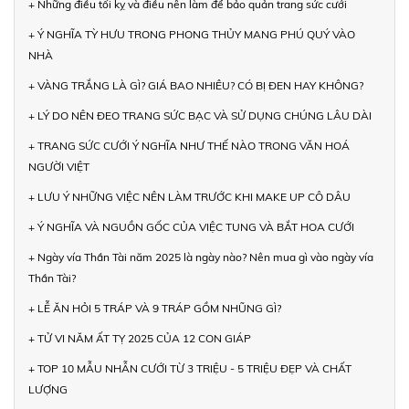
+ Những điều tối kỵ và điều nên làm để bảo quản trang sức cưới
+ Ý NGHĨA TỲ HƯU TRONG PHONG THỦY MANG PHÚ QUÝ VÀO
NHÀ
+ VÀNG TRẮNG LÀ GÌ? GIÁ BAO NHIÊU? CÓ BỊ ĐEN HAY KHÔNG?
+ LÝ DO NÊN ĐEO TRANG SỨC BẠC VÀ SỬ DỤNG CHÚNG LÂU DÀI
+ TRANG SỨC CƯỚI Ý NGHĨA NHƯ THẾ NÀO TRONG VĂN HOÁ
NGƯỜI VIỆT
+ LƯU Ý NHỮNG VIỆC NÊN LÀM TRƯỚC KHI MAKE UP CÔ DÂU
+ Ý NGHĨA VÀ NGUỒN GỐC CỦA VIỆC TUNG VÀ BẮT HOA CƯỚI
+ Ngày vía Thần Tài năm 2025 là ngày nào? Nên mua gì vào ngày vía
Thần Tài?
+ LỄ ĂN HỎI 5 TRÁP VÀ 9 TRÁP GỒM NHŨNG GÌ?
+ TỬ VI NĂM ẤT TỴ 2025 CỦA 12 CON GIÁP
+ TOP 10 MẪU NHẪN CƯỚI TỪ 3 TRIỆU - 5 TRIỆU ĐẸP VÀ CHẤT
LƯỢNG