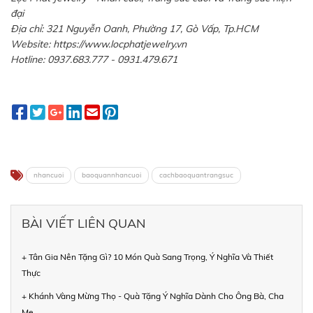
đại
Địa chỉ: 321 Nguyễn Oanh, Phường 17, Gò Vấp, Tp.HCM
Website: https://www.locphatjewelry.vn
Hotline: 0937.683.777 - 0931.479.671
nhancuoi
baoquannhancuoi
cachbaoquantrangsuc
BÀI VIẾT LIÊN QUAN
+ Tân Gia Nên Tặng Gì? 10 Món Quà Sang Trọng, Ý Nghĩa Và Thiết
Thực
+ Khánh Vàng Mừng Thọ - Quà Tặng Ý Nghĩa Dành Cho Ông Bà, Cha
Mẹ