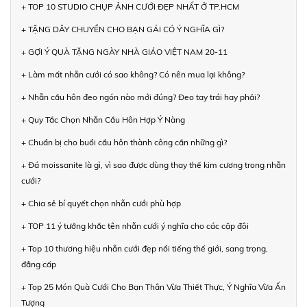
+ TOP 10 STUDIO CHỤP ẢNH CƯỚI ĐẸP NHẤT Ở TP.HCM
+ TẶNG DÂY CHUYỀN CHO BẠN GÁI CÓ Ý NGHĨA GÌ?
+ GỢI Ý QUÀ TẶNG NGÀY NHÀ GIÁO VIỆT NAM 20-11
+ Làm mất nhẫn cưới có sao không? Có nên mua lại không?
+ Nhẫn cầu hôn đeo ngón nào mới đúng? Đeo tay trái hay phải?
+ Quy Tắc Chọn Nhẫn Cầu Hôn Hợp Ý Nàng
+ Chuẩn bị cho buổi cầu hôn thành công cần những gì?
+ Đá moissanite là gì, vì sao được dùng thay thế kim cương trong nhẫn
cưới?
+ Chia sẻ bí quyết chọn nhẫn cưới phù hợp
+ TOP 11 ý tưởng khắc tên nhẫn cưới ý nghĩa cho các cặp đôi
+ Top 10 thương hiệu nhẫn cưới đẹp nổi tiếng thế giới, sang trọng,
đẳng cấp
+ Top 25 Món Quà Cưới Cho Bạn Thân Vừa Thiết Thực, Ý Nghĩa Vừa Ấn
Tượng