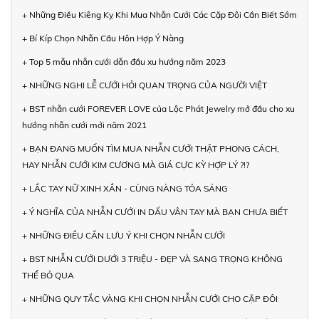
+ Những Điều Kiêng Kỵ Khi Mua Nhẫn Cưới Các Cặp Đôi Cần Biết Sớm
+ Bí Kíp Chọn Nhẫn Cầu Hôn Hợp Ý Nàng
+ Top 5 mẫu nhẫn cưới dẫn đầu xu hướng năm 2023
+ NHỮNG NGHI LỄ CƯỚI HỎI QUAN TRỌNG CỦA NGƯỜI VIỆT
+ BST nhẫn cưới FOREVER LOVE của Lộc Phát Jewelry mở đầu cho xu
hướng nhẫn cưới mới năm 2021
+ BẠN ĐANG MUỐN TÌM MUA NHẪN CƯỚI THẬT PHONG CÁCH,
HAY NHẪN CƯỚI KIM CƯƠNG MÀ GIÁ CỰC KỲ HỢP LÝ ?!?
+ LẮC TAY NỮ XINH XẮN - CÙNG NÀNG TỎA SÁNG
+ Ý NGHĨA CỦA NHẪN CƯỚI IN DẤU VÂN TAY MÀ BẠN CHƯA BIẾT
+ NHỮNG ĐIỀU CẦN LƯU Ý KHI CHỌN NHẪN CƯỚI
+ BST NHẪN CƯỚI DƯỚI 3 TRIỆU - ĐẸP VÀ SANG TRỌNG KHÔNG
THỂ BỎ QUA
+ NHỮNG QUY TẮC VÀNG KHI CHỌN NHẪN CƯỚI CHO CẶP ĐÔI