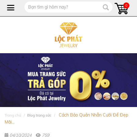
0
Cách Bảo Quản Nhẫn Cưới Để Đẹp
Trang chủ
Blog trang sức
Mãi...
04/10/2024
759