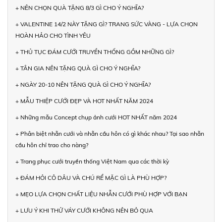
+ NÊN CHỌN QUÀ TẶNG 8/3 GÌ CHO Ý NGHĨA?
+ VALENTINE 14/2 NÀY TẶNG GÌ? TRANG SỨC VÀNG - LỰA CHỌN
HOÀN HẢO CHO TÌNH YÊU
+ THỦ TỤC ĐÁM CƯỚI TRUYỀN THỐNG GỒM NHỮNG GÌ?
+ TÂN GIA NÊN TẶNG QUÀ GÌ CHO Ý NGHĨA?
+ NGÀY 20-10 NÊN TẶNG QUÀ GÌ CHO Ý NGHĨA?
+ MẪU THIỆP CƯỚI ĐẸP VÀ HOT NHẤT NĂM 2024
+ Những mẫu Concept chụp ảnh cưới HOT NHẤT năm 2024
+ Phân biệt nhẫn cưới và nhẫn cầu hôn có gì khác nhau? Tại sao nhẫn
cầu hôn chỉ trao cho nàng?
+ Trang phục cưới truyền thống Việt Nam qua các thời kỳ
+ ĐÁM HỎI CÔ DÂU VÀ CHÚ RỂ MẶC GÌ LÀ PHÙ HỢP?
+ MẸO LỰA CHỌN CHẤT LIỆU NHẪN CƯỚI PHÙ HỢP VỚI BẠN
+ LƯU Ý KHI THỬ VÁY CƯỚI KHÔNG NÊN BỎ QUA