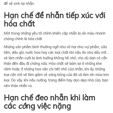
để vệ sinh lại nhẫn.
Hạn chế để nhẫn tiếp xúc với
hóa chất
Một trong những yếu tố chính khiến cặp nhẫn bị xỉn màu nhanh
chóng chính là hóa chất
Những sản phẩm bình thường ngỡ như vô hại như
mỹ
phẩm, sữa
tắm, dầu gội, nước hoa hay các loại chất khi nấu ăn như dầu mỡ…
sẽ làm nhẫn cưới bị ảnh hưởng không hề nhỏ, cho dù bạn có cẩn
thận đến đâu đi chăng nữa. Hóa chất sẽ bám lại ở những khe
rãnh hoặc ở những hoa văn chi tiết nhỏ của nhẫn, khi ấy những
loại cặn mờ sẽ làm giảm vẻ sáng bóng của đá và làm xỉn mùa kim
loại. Do vậy, khi nấu nướng, trang điểm hay dọn dẹp nhà cửa, bạn
nên tháo nhẫn ra.
Hạn chế đeo nhẫn khi làm
các
cô
ng việc nặng