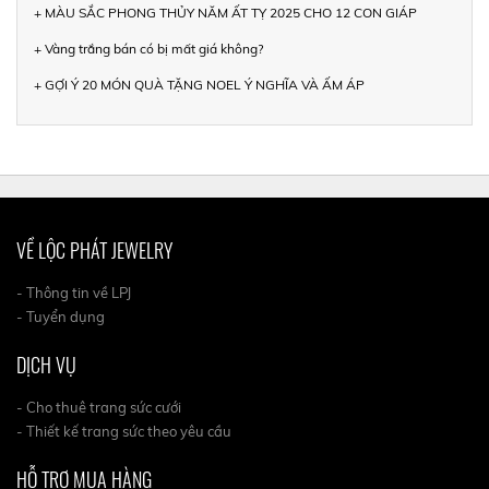
+ MÀU SẮC PHONG THỦY NĂM ẤT TỴ 2025 CHO 12 CON GIÁP
+ Vàng trắng bán có bị mất giá không?
+ GỢI Ý 20 MÓN QUÀ TẶNG NOEL Ý NGHĨA VÀ ẤM ÁP
VỀ LỘC PHÁT JEWELRY
- Thông tin về LPJ
- Tuyển dụng
DỊCH VỤ
- Cho thuê trang sức cưới
- Thiết kế trang sức theo yêu cầu
HỖ TRỢ MUA HÀNG