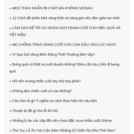
+ MẸO THÁO NHẪN BỊ CHẬT MÀ KHÔNG SỢ ĐAU
+ 12 Cách để phân biệt vàng thật và vàng giả siêu đơn giản tại nhà!
+ LÀM SAO ĐỂ TỐI ƯU NGÂN SÁCH ĐÁM CƯỚI CHO HIỆU QUẢ VÀ
TIẾT KIỆM
+ MẸ CHỒNG TRAO VÀNG CƯỚI CHO CON DÂU VÀO LÚC NÀO?
+ Vì Sao Giá Vàng Biến Động Thất Thường Đến Vậy?
+ Bưng quả có thật sự mất duyên không? Điều cần lưu ý khi đi bưng
quả
+ Nữ nên mang nhẫn cưới tay trái hay phải?
+ Không đeo nhẫn cưới có sao không?
+ Cầu hôn là gì? Ý nghĩa và cách thực hiện lời cầu hôn
+ Chuẩn bị đồ gì cho lễ ăn hỏi
+ Những lý do các cặp đôi nên chọn đặt, mua nhẫn cưới Online
+ Thủ Tục Lễ Ăn Hỏi Cần Gồm Những Gì? Diễn Ra Như Thế Nào?