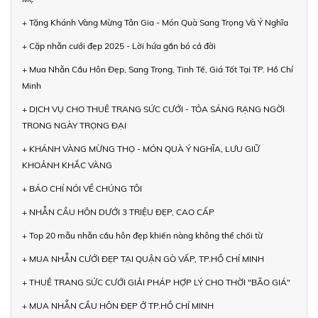
+ Tặng Khánh Vàng Mừng Tân Gia - Món Quà Sang Trọng Và Ý Nghĩa
+ Cặp nhẫn cưới đẹp 2025 - Lời hứa gắn bó cả đời
+ Mua Nhẫn Cầu Hôn Đẹp, Sang Trọng, Tinh Tế, Giá Tốt Tại TP. Hồ Chí
Minh
+ DỊCH VỤ CHO THUÊ TRANG SỨC CƯỚI - TỎA SÁNG RẠNG NGỜI
TRONG NGÀY TRỌNG ĐẠI
+ KHÁNH VÀNG MỪNG THỌ - MÓN QUÀ Ý NGHĨA, LƯU GIỮ
KHOẢNH KHẮC VÀNG
+ BÁO CHÍ NÓI VỀ CHÚNG TÔI
+ NHẪN CẦU HÔN DƯỚI 3 TRIỆU ĐẸP, CAO CẤP
+ Top 20 mẫu nhẫn cầu hôn đẹp khiến nàng không thể chối từ
+ MUA NHẪN CƯỚI ĐẸP TẠI QUẬN GÒ VẤP, TP.HỒ CHÍ MINH
+ THUÊ TRANG SỨC CƯỚI GIẢI PHÁP HỢP LÝ CHO THỜI "BÃO GIÁ"
+ MUA NHẪN CẦU HÔN ĐẸP Ở TP.HỒ CHÍ MINH