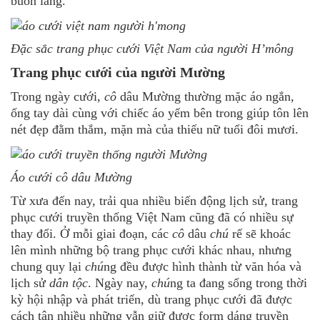
buôn làng.
Đặc sắc trang phục cưới Việt Nam của người H’mông
Trang phục cưới của người Mường
Trong ngày cưới,
cô
dâu Mường thường mặc áo ngắn,
ống tay dài cùng với chiếc áo yếm bên trong giúp tôn lên
nét đẹp đằm thắm, mặn mà của thiếu nữ tuổi đôi mươi.
Áo cưới
cô
dâu Mường
Từ xưa đến nay, trải qua nhiều biến động lịch sử, trang
phục cưới truyền thống Việt Nam cũng đã có nhiều sự
thay đổi. Ở mỗi giai đoạn, các
cô
dâu
chú
rể sẽ khoác
lên mình những bộ trang phục cưới khác nhau, nhưng
chung quy lại
chú
ng đều được hình thành từ văn hóa và
lịch sử
dân tộc
. Ngày nay,
chú
ng ta đang sống trong thời
kỳ hội nhập và phát triển, dù trang phục cưới đã được
cách tân nhiều những vẫn giữ được form dáng truyền