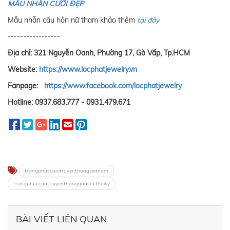
MẪU NHẪN CƯỚI ĐẸP
Mẫu nhẫn cầu hôn nữ tham khảo thêm
tại đây
-----------------
Địa chỉ: 321 Nguyễn Oanh, Phường 17, Gò Vấp, Tp.HCM
Website:
h
ttps://www.locphatjewelry.vn
Fanpage:
h
ttps://www.facebook.com/locphatjewelry
Hotline: 0937.683.777 - 0931.479.671
trangphuccuoitruyenthongvietnam
trangphuccuoitruyenthongquacacthoiky
BÀI VIẾT LIÊN QUAN