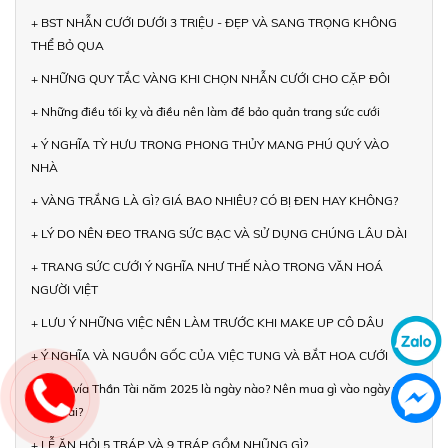
+ BST NHẪN CƯỚI DƯỚI 3 TRIỆU - ĐẸP VÀ SANG TRỌNG KHÔNG
THỂ BỎ QUA
+ NHỮNG QUY TẮC VÀNG KHI CHỌN NHẪN CƯỚI CHO CẶP ĐÔI
+ Những điều tối kỵ và điều nên làm để bảo quản trang sức cưới
+ Ý NGHĨA TỲ HƯU TRONG PHONG THỦY MANG PHÚ QUÝ VÀO
NHÀ
+ VÀNG TRẮNG LÀ GÌ? GIÁ BAO NHIÊU? CÓ BỊ ĐEN HAY KHÔNG?
+ LÝ DO NÊN ĐEO TRANG SỨC BẠC VÀ SỬ DỤNG CHÚNG LÂU DÀI
+ TRANG SỨC CƯỚI Ý NGHĨA NHƯ THẾ NÀO TRONG VĂN HOÁ
NGƯỜI VIỆT
+ LƯU Ý NHỮNG VIỆC NÊN LÀM TRƯỚC KHI MAKE UP CÔ DÂU
+ Ý NGHĨA VÀ NGUỒN GỐC CỦA VIỆC TUNG VÀ BẮT HOA CƯỚI
+ Ngày vía Thần Tài năm 2025 là ngày nào? Nên mua gì vào ngày vía
Thần Tài?
+ LỄ ĂN HỎI 5 TRÁP VÀ 9 TRÁP GỒM NHŨNG GÌ?