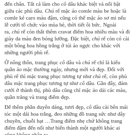
đến chân. Tất cả làm cho
cô
dâu khác biệt và nổi bật
giữa các phù dâu.
Chú
rể mặc áo comle màu be hoặc là
comle kẻ caro màu đậm, cũng có thể mặc áo sơ mi nếu
lễ cưới tổ chức vào mùa hè, thời tiết ôi bức. Ngoài
ra,
chú
rể còn thắt thêm cravat điểm hoa nhiều màu và đi
giày da màu đen bóng lưỡng. Đặc biệt,
chú
rể còn có cài
một bông hoa hồng trắng ở túi áo ngực cho khác với
những người phù rể.
Ở nông thôn, trang phục
cô
dâu và
chú
rể chỉ là kiểu
quần áo mặc thường ngày, nhưng mới và đẹp. Đối với
phù rể thì mặc trang phục tương tự như
chú
rể, còn phù
dâu mặc trang phục tương tự như
cô
dâu. Gần đây, đám
cưới ở thành thị, phù dâu cũng chỉ mặc áo dài các màu,
quần trăng và trang điểm đẹp.
Để thêm phần duyên dáng, tươi đẹp,
cô
dâu cài bên mái
tóc một dải hoa trắng, đeo những đồ trang sức như dây
chuyền, chuỗi hạt …Trang điểm nhẹ chứ không trang
điểm đậm đến nổi như biến thành một người khác ai
cũng không nhận ra.