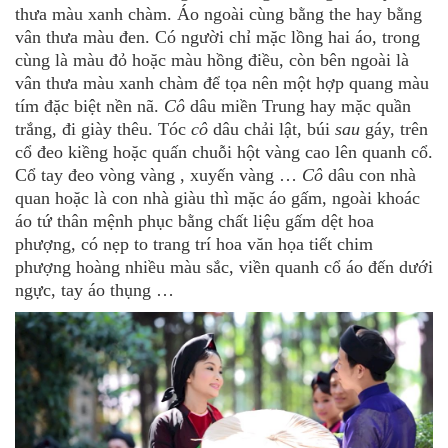
thưa màu xanh chàm. Áo ngoài cùng bằng the hay bằng
vân thưa màu đen. Có người chỉ mặc lồng hai áo, trong
cùng là màu đỏ hoặc màu hồng điều, còn bên ngoài là
vân thưa màu xanh chàm để tọa nên một hợp quang màu
tím đặc biệt nền nã.
Cô
dâu miền Trung hay mặc quần
trắng, đi giày thêu. Tóc
cô
dâu chải lật, búi
sau
gáy, trên
cổ đeo kiềng hoặc quấn chuỗi hột vàng cao lên quanh cổ.
Cổ tay đeo vòng vàng , xuyến vàng …
Cô
dâu con nhà
quan hoặc là con nhà giàu thì mặc áo gấm, ngoài khoác
áo tứ thân mệnh phục bằng chất liệu gấm dệt hoa
phượng, có nẹp to trang trí hoa văn họa tiết chim
phượng hoàng nhiều màu sắc, viền quanh cổ áo đến dưới
ngực, tay áo thụng …