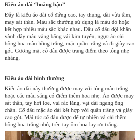
Kiểu áo dài “hoàng hậu”
Đây là kiểu áo dài cổ đứng cao, tay thụng, dài vừa tầm,
may sát thân. Màu sắc thường sử dụng là màu đỏ hoặc
kết hợp nhiều màu sắc khác nhau. Đầu
cô
dâu đội khăn
vành dây màu vàng bằng vải kim tuyến, ngực áo cài
bông hoa màu hồng trắng, mặc quần trắng và đi giày cao
gót. Gương mặt
cô
dâu được trang điểm theo tông nhẹ
nhàng.
Kiểu áo dài bình thường
Kiểu áo dài
này thường được may với tông màu trắng
hoặc các màu sáng có điểm thêm hoa nhẹ. Áo được may
sát thân, tay hơi loe, vai rác lăng, vạt dài ngang ống
chân.
Cô
dâu mặc áo dài kết hợp với quần trắng và giày
cao gót. Mái tóc
cô
dâu được để tự nhiên và cài thêm
bông hoa trắng nhỏ, trên tay ôm hoa lay ơn trắng.