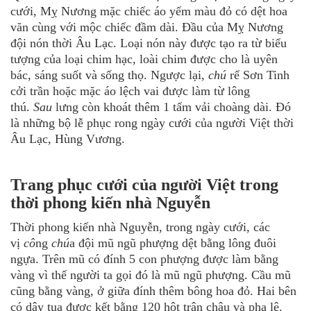
cưới, Mỵ Nương mặc chiếc áo yếm màu đỏ có dệt hoa
văn cùng với mộc chiếc đầm dài. Đầu của Mỵ Nương
đội nón thời Âu Lạc. Loại nón này được tạo ra từ biểu
tượng của loại chim hạc, loài chim được cho là uyên
bác, sáng suốt và sống thọ. Ngược lại,
chú
rể Sơn Tinh
cởi trần hoặc mặc áo lệch vai được làm từ lông
thú.
Sau
lưng còn khoát thêm 1 tấm vải choàng dài. Đó
là những bộ lễ phục rong ngày cưới của người Việt thời
Âu Lạc, Hùng Vương.
Trang phục cưới của người Việt trong
thời phong kiến nhà Nguyễn
Thời phong kiến nhà Nguyễn, trong ngày cưới, các
vị
cô
ng
chú
a đội mũ ngũ phượng dệt bằng lông đuôi
ngựa. Trên mũ có đính 5 con phượng được làm bằng
vàng vì thế người ta gọi đó là mũ ngũ phượng. Cầu mũ
cũng bằng vàng, ở giữa đính thêm bông hoa đỏ. Hai bên
có dây tua được kết bằng 120 hột trân châu và pha lê.