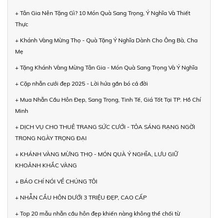
+ Tân Gia Nên Tặng Gì? 10 Món Quà Sang Trọng, Ý Nghĩa Và Thiết
Thực
+ Khánh Vàng Mừng Thọ - Quà Tặng Ý Nghĩa Dành Cho Ông Bà, Cha
Mẹ
+ Tặng Khánh Vàng Mừng Tân Gia - Món Quà Sang Trọng Và Ý Nghĩa
+ Cặp nhẫn cưới đẹp 2025 - Lời hứa gắn bó cả đời
+ Mua Nhẫn Cầu Hôn Đẹp, Sang Trọng, Tinh Tế, Giá Tốt Tại TP. Hồ Chí
Minh
+ DỊCH VỤ CHO THUÊ TRANG SỨC CƯỚI - TỎA SÁNG RẠNG NGỜI
TRONG NGÀY TRỌNG ĐẠI
+ KHÁNH VÀNG MỪNG THỌ - MÓN QUÀ Ý NGHĨA, LƯU GIỮ
KHOẢNH KHẮC VÀNG
+ BÁO CHÍ NÓI VỀ CHÚNG TÔI
+ NHẪN CẦU HÔN DƯỚI 3 TRIỆU ĐẸP, CAO CẤP
+ Top 20 mẫu nhẫn cầu hôn đẹp khiến nàng không thể chối từ