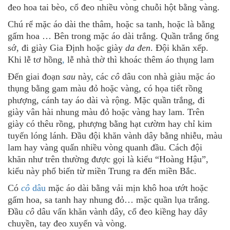
đeo hoa tai bèo, cổ đeo nhiều vòng chuỗi hột bằng vàng.
Chú rể mặc áo dài the thâm, hoặc sa tanh, hoặc là bằng
gấm hoa … Bên trong mặc áo dài trắng. Quần trắng ống
sớ, đi giày Gia Định hoặc giày
da đen
. Đội khăn xếp.
Khi lễ tơ hồng
,
lễ nhà thờ thì khoác thêm áo thụng lam
Đến giai đoạn
sau
này, các
cô
dâu con nhà giàu mặc áo
thụng bằng gam màu đỏ hoặc vàng, có họa tiết rồng
phượng, cánh tay áo dài và rộng. Mặc quần trắng, đi
giày vân hài nhung màu đỏ hoặc vàng hay lam. Trên
giày có thêu rồng, phượng bằng hạt cườm hay chỉ kim
tuyến lóng lánh. Đầu đội khăn vành dây bằng nhiễu, màu
lam hay vàng quấn nhiều vòng quanh đầu. Cách đội
khăn như trên thường được gọi là kiểu “Hoàng Hậu”,
kiểu này phổ biến từ miền Trung ra đến miền Bắc.
Có
cô
dâu
mặc áo dài bằng vải mịn khô hoa ướt hoặc
gấm hoa, sa tanh hay nhung đỏ… mặc quần lụa trắng.
Đầu
cô
dâu vấn khăn vành dây, cổ đeo kiềng hay dây
chuyền, tay đeo xuyến và vòng.