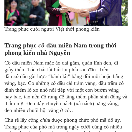
Trang phục cưới người Việt thời phong kiến
Trang phục
cô
dâu miền Nam trong thời
phong kiến nhà Nguyễn
Cô dâu miền Nam mặc áo dài gấm, quần lĩnh đen, đi
giày thêu. Tóc chải lật búi lại phía sau đầu. Trên
đầu
cô
dâu gài lược “bánh lái” bằng đồi mồi hoặc bằng
vàng, bạc. Có những
cô
dâu cài trâm vàng, đầu trâm có
đính thêm lò xo nhỏ nối tiếp với một con bướm vàng
hay bạc, tạo nên độ rung để tăng thêm phần sinh động và
thẩm mỹ. Đeo dây chuyền nách (xà nách) bằng vàng,
đeo nhiều chuỗi hột vàng ở cổ…
Chú rể lấy
cô
ng
chú
a được phong chức phò mã đô úy.
Trang phục của phò mã trong ngày cưới cũng có nhiều