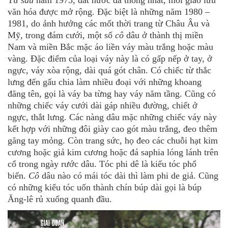
văn hóa được mở rộng. Đặc biệt là những năm 1980 –
1981, do ảnh hưởng các mốt thời trang từ Châu Âu và
Mỹ, trong đám cưới, một số
cô
dâu ở thành thị miền
Nam và miền Bắc mặc áo liền váy màu trắng hoặc màu
vàng. Đặc điểm của loại váy này là có gấp nếp ở tay, ở
ngực, váy xòa rộng, dài quá gót chân. Có chiếc từ thắc
lưng đến gấu chia làm nhiều đoại với những khoang
đăng tên, gọi là váy ba từng hay váy năm tầng. Cũng có
những chiếc váy cưới dài gáp nhiều đường, chiết ở
ngực, thắt lưng. Các nàng dâu mặc những chiếc váy này
kết hợp với những đôi giày cao gót màu trắng, đeo thêm
găng tay mỏng. Còn trang sức, họ đeo các chuỗi hạt kim
cương hoặc giả kim cương hoặc đá saphia lóng lánh trên
cổ trong ngày rước dâu. Tóc phi dê là kiểu tóc phổ
biến.
Cô
dâu nào có mái tóc dài thì làm phi de giả. Cũng
có những kiểu tóc uốn thành chín búp dài gọi là búp
Ăng-lê rủ xuống quanh đầu.