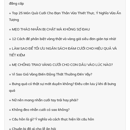
đẳng cấp
+ Top 25 Món Quà Cưới Cho Bạn Thân Vừa Thiết Thực, Ý Nghĩa Vừa Ấn
Tượng
+ MẸO THÁO NHẪN BỊ CHẬT MÀ KHÔNG SỢ ĐAU
+ 12 Cách để phân biệt vàng thật và vàng giả siêu đơn giản tại nhà!
+ LÀM SAO ĐỂ TỐI ƯU NGÂN SÁCH ĐÁM CƯỚI CHO HIỆU QUẢ VÀ
TIẾT KIỆM
+ MẸ CHỒNG TRAO VÀNG CƯỚI CHO CON DÂU VÀO LÚC NÀO?
+ Vì Sao Giá Vàng Biến Động Thất Thường Đến Vậy?
+ Bưng quả có thật sự mất duyên không? Điều cần lưu ý khi đi bưng
quả
+ Nữ nên mang nhẫn cưới tay trái hay phải?
+ Không đeo nhẫn cưới có sao không?
+ Cầu hôn là gì? Ý nghĩa và cách thực hiện lời cầu hôn
+ Chuẩn bị đồ gì cho lễ ăn hỏi