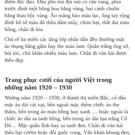
điểm độc đáo. Đầu phò mã đội mũ có cầu vàng, phía
trước đính một bông hoa bằng vàng, hai cánh chuồn
bằng thau bộc vàng. Áo măng bào màu lục, ống tay rộng
đính bổ tử màu đỏ thêu đám mây, chim hạt, thắt đai màu
hồng, chân đi hia.
Chú rể ba miền các tầng lớp nhân dân đều thường mặc
áo thụng bằng gấm hay the màu lam. Quần trắng ống sớ,
búi tóc, chít khăn nhiễu màu lam. Chân đi văn hài được
thêu đẹp.
Trang phục cưới của người Việt trong
những năm 1920 – 1930
Những năm 1920 – 1930, ở thành thị miền Bắc,
cô
dâu
mặc áo dài cài vạt, bên ngoài mặc thêm chiếc áo the
thâm, bên trong áo màu hồng hay xanh … hoặc ngoài là
chiếc áo dài sa tanh hồng, bên trong áo dài lụa trắng Cổ
Đô… Mặc quần lĩnh hay sa tanh đen. Chân đi văn hài
thêu hạt cườm hoặc đôi guốc cong, Vấn khăn khung đen,