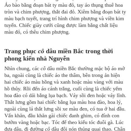
Áo bào bằng đoạn bát ty màu đỏ, tay áo thụng thuê hoa
tròn và chim phượng, thắt đai đỏ. Xiêm bằng đoạn bát ty
màu bạch tuyết, trang trí hình chim phượng và viền kim
tuyến. Chiếc giày cưới cũng được làm bằng chất liệu
màu đỏ, có thêu chim phượng.
Trang phục
cô
dâu miền Bắc trong thời
phong kiến nhà Nguyễn
Nhìn chung, các
cô
dâu miền Bắc thường mặc bộ áo mớ
ba, ngoài cùng là chiếc áo the thâm, bên trong ản hiện
hai chiếc áo màu hồng và xanh hoặc màu vàng với màu
hồ thủy. Rồi đến áo cánh trắng, cuối cùng là chiếc yếm
hoa đào có dải bằng lụa bạch. Váy sồi đen hoặc váy lĩnh.
Thắt lưng gồm hai chiếc bằng lụa màu hoa đào, hoa lý,
ngoài cùng lá thắt lưng sồi xe màu đen, có tua ở hai đầu.
Vấn khăn, đầu khăn gài chiếc đanh ghim, có đính con
bướm vàng hoặc bạc. Tóc để theo kiểu tóc đuôi gà. Lúc
đưa dâu, đi đường
cô
dâu đội nón thúng quai thao. Chân