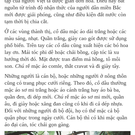
tạp của người Việt ta được giản đơn hóa. Điều này bắt
nguồn từ trình độ nhận thức của người dân miền Bắc
mới được giải phóng, cũng như điều kiện đất nước còn
tạm thời bị chia cắt.
Ở các vùng thành thị,
cô
dâu mặc áo dài trắng hoặc các
màu sáng, nhạt. Quần trắng, giày cao gót được sử dụng
phổ biến. Trên tay các
cô
dâu cũng xuất hiện các bó hoa
lay ơn. Mái tóc phi dê hoặc chải bồng, cặp tóc là xu
hướng thời đó. Mặt được tran điểm má hồng, tô môi
son.
Chú
rể mặc áo comle, thắt cravat và đi giày tây.
Những người là cán bộ, hoặc những người ở nông thôn
cũng có trang phục cưới riêng. Theo đó,
cô
dâu thường
mặc áo sơ mi trắng hoặc áo cánh trắng hay áo bà ba,
quần đen, đi dép mới.
Chú
rể mặc áo sơ mi mới, quần
âu, đi giày hoặc xăng đan cũng có khi đi cả dép nhựa.
Đối với những người đi bộ đội, họ có thể mặc cả bộ
quận phục trong ngày cưới. Cán bộ thì có khi mặc quần
áo đại cán, tóc chải gọn gàng.