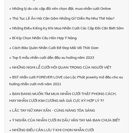
+ Những lý do các cặp đôi nên chọn đặt, mua nhẫn cưới Online
+ Thủ Tục Lễ Ăn Hỏi Cần Gồm Những Gì? Diễn Ra Như Thế Nào?
+ Những Điều Kiêng Kỵ Khi Mua Nhẫn Cưới Các Cặp Đôi Cần Biết Sớm
+ Bí Kíp Chọn Nhẫn Cầu Hôn Hợp Ý Nàng
+ Cách Bảo Quản Nhẫn Cưới Để Đẹp Mãi Với Thời Gian
+ Top 5 mẫu nhẫn cưới dẫn đầu xu hướng năm 2023
+ NHỮNG NGHI LỄ CƯỚI HỎI QUAN TRỌNG CỦA NGƯỜI VIỆT
+ BST nhẫn cưới FOREVER LOVE của Lộc Phát Jewelry mở đầu cho xu
hướng nhẫn cưới mới năm 2021
+ BẠN ĐANG MUỐN TÌM MUA NHẪN CƯỚI THẬT PHONG CÁCH,
HAY NHẪN CƯỚI KIM CƯƠNG MÀ GIÁ CỰC KỲ HỢP LÝ ?!?
+ LẮC TAY NỮ XINH XẮN - CÙNG NÀNG TỎA SÁNG
+ Ý NGHĨA CỦA NHẪN CƯỚI IN DẤU VÂN TAY MÀ BẠN CHƯA BIẾT
+ NHỮNG ĐIỀU CẦN LƯU Ý KHI CHỌN NHẪN CƯỚI