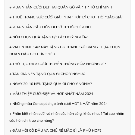
+ MUA NHẪN CƯỚI ĐẸP TẠI QUẬN GÒ VẤP, TP.HỒ CHÍ MINH
+ THUÊ TRANG SỨC CƯỚI GIẢI PHÁP HỢP LÝ CHO THỜI "BÃO GIÁ"
+ MUA NHẪN CẦU HÔN ĐẸP Ở TP.HỒ CHÍ MINH
+ NÊN CHỌN QUÀ TẶNG 8/3 GÌ CHO Ý NGHĨA?
+ VALENTINE 14/2 NÀY TẶNG GÌ? TRANG SỨC VÀNG - LỰA CHỌN
HOÀN HẢO CHO TÌNH YÊU
+ THỦ TỤC ĐÁM CƯỚI TRUYỀN THỐNG GỒM NHỮNG GÌ?
+ TÂN GIA NÊN TẶNG QUÀ GÌ CHO Ý NGHĨA?
+ NGÀY 20-10 NÊN TẶNG QUÀ GÌ CHO Ý NGHĨA?
+ MẪU THIỆP CƯỚI ĐẸP VÀ HOT NHẤT NĂM 2024
+ Những mẫu Concept chụp ảnh cưới HOT NHẤT năm 2024
+ Phân biệt nhẫn cưới và nhẫn cầu hôn có gì khác nhau? Tại sao nhẫn
cầu hôn chỉ trao cho nàng?
+ ĐÁM HỎI CÔ DÂU VÀ CHÚ RỂ MẶC GÌ LÀ PHÙ HỢP?