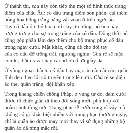
Ở thành thị,
sau
này còn tiếp thu một số hình thức trang
điểm của châu Âu:
cô
dâu trang điểm son phấn, cài thêm
bông hoa hồng trắng bằng vải voan ở trên ngực áo.
Tay
cô
dâu ôm bó hoa cưới lay ơn trắng, bó hoa này
tượng trưng cho sự trong trắng của
cô
dâu. Đồng thời nó
cũng góp phần làm đẹp thêm cho bộ trang phục
cô
dâu
trong ngày cưới. Mặt khác, cũng để cho đôi tay
của
cô
dâu đỡ trống trải, ngượng nghịu.
Chú
rể sẽ mặc
comle, thắt cravat hay cài nơ ở cổ, đi giày da.
Ở vùng ngoại thành,
cô
dâu hay mặc áo dài cài cúc, quần
lĩnh đen theo lối cổ truyền trong lễ cưới.
Chú
rể sẽ diện
áo the, quần trắng, đội khăn xếp.
Trong kháng chiến chống Pháp, ở vùng tự do, đám cưới
được tổ chức giản dị theo đời sống mới, phù hợp với
hoàn cảnh từng nơi. Trang phục lễ cưới cũng vì vậy mà
không có gì khác biệt nhiều với trang phục thường ngày,
chỉ là quần áo được may mới thay vì sử dụng những bộ
quần áo đã từng mặc rồi.