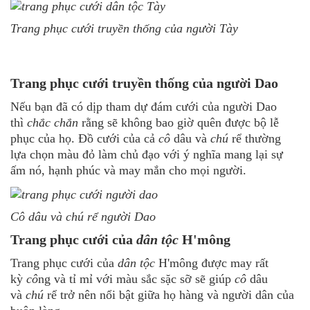
Trang phục cưới truyền thống của người Tày
Trang phục cưới truyền thống của người Dao
Nếu bạn đã có dịp tham dự đám cưới của người Dao
thì
chắc chắn
rằng sẽ không bao giờ quên được bộ lễ
phục của họ. Đồ cưới của cả
cô
dâu và
chú
rể thường
lựa chọn màu đỏ làm chủ đạo với ý nghĩa mang lại sự
ấm nó, hạnh phúc và may mắn cho mọi người.
Cô dâu và
chú
rể người Dao
Trang phục cưới của
dân tộc
H'mông
Trang phục cưới của
dân tộc
H'mông được may rất
kỳ
cô
ng và tỉ mỉ với màu sắc sặc sỡ sẽ giúp
cô
dâu
và
chú
rể trở nên nổi bật giữa họ hàng và người dân của