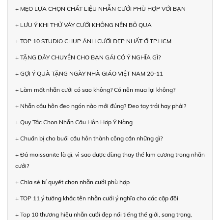
+ MẸO LỰA CHỌN CHẤT LIỆU NHẪN CƯỚI PHÙ HỢP VỚI BẠN
+ LƯU Ý KHI THỬ VÁY CƯỚI KHÔNG NÊN BỎ QUA
+ TOP 10 STUDIO CHỤP ẢNH CƯỚI ĐẸP NHẤT Ở TP.HCM
+ TẶNG DÂY CHUYỀN CHO BẠN GÁI CÓ Ý NGHĨA GÌ?
+ GỢI Ý QUÀ TẶNG NGÀY NHÀ GIÁO VIỆT NAM 20-11
+ Làm mất nhẫn cưới có sao không? Có nên mua lại không?
+ Nhẫn cầu hôn đeo ngón nào mới đúng? Đeo tay trái hay phải?
+ Quy Tắc Chọn Nhẫn Cầu Hôn Hợp Ý Nàng
+ Chuẩn bị cho buổi cầu hôn thành công cần những gì?
+ Đá moissanite là gì, vì sao được dùng thay thế kim cương trong nhẫn
cưới?
+ Chia sẻ bí quyết chọn nhẫn cưới phù hợp
+ TOP 11 ý tưởng khắc tên nhẫn cưới ý nghĩa cho các cặp đôi
+ Top 10 thương hiệu nhẫn cưới đẹp nổi tiếng thế giới, sang trọng,