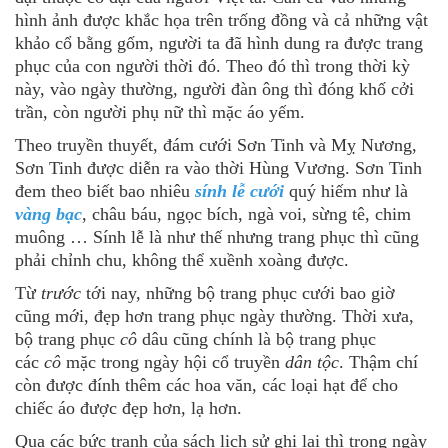
hình ảnh được khắc họa trên trống đồng và cả những vật
khảo cổ bằng gốm, người ta đã hình dung ra được trang
phục của con người thời đó. Theo đó thì trong thời kỳ
này, vào ngày thường, người đàn ông thì đóng khố cởi
trần, còn người phụ nữ thì mặc áo yếm.
Theo truyền thuyết, đám cưới Sơn Tinh và Mỵ Nương,
Sơn Tinh được diễn ra vào thời Hùng Vương. Sơn Tinh
đem theo biết bao nhiêu
sính lễ cưới
quý hiếm như là
vàng bạc
, châu báu, ngọc bích, ngà voi, sừng tê, chim
muông … Sính lễ là như thế nhưng trang phục thì cũng
phải chỉnh chu, không thể xuềnh xoàng được.
Từ
trước
tới nay, những bộ trang phục cưới bao giờ
cũng mới, đẹp hơn trang phục ngày thường. Thời xưa,
bộ trang phục
cô
dâu cũng chính là bộ trang phục
các
cô
mặc trong ngày hội cổ truyền
dân tộc
. Thậm chí
còn được đính thêm các hoa văn, các loại hạt để cho
chiếc áo được đẹp hơn, lạ hơn.
Qua các bức tranh của sách lịch sử ghi lại thì trong ngày