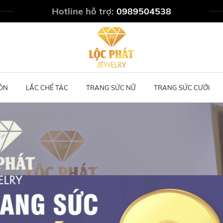
Hotline hỗ trợ:
0989504538
ÔN
LẮC CHẾ TÁC
TRANG SỨC NỮ
TRANG SỨC CƯỚI