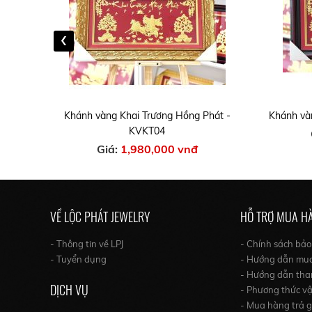
‹
át -
Khánh vàng Khai Trương Hồng Phát -
Khánh và
KVKT04
Giá:
1,980,000 vnđ
VỀ LỘC PHÁT JEWELRY
HỖ TRỢ MUA H
- Thông tin về LPJ
- Chính sách bả
- Tuyển dụng
- Hướng dẫn mu
- Hướng dẫn tha
DỊCH VỤ
- Phương thức v
- Mua hàng trả 