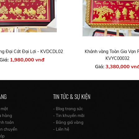
ng Đại Cát Đại Lợi - KVDCDL02
Khánh vàng Toàn Gia Vạn 
KVYC00032
Giá:
1,980,000 vnđ
Giá:
3,380,000 vn
ÀNG
TIN TỨC & SỰ KIỆN
o mật
- Blog trang sức
a hàng
- Tin khuyến mãi
nh toán
- Bảng giá vàng
ận chuyển
- Liên hệ
góp