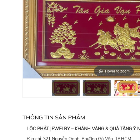
Hover to zoom
THÔNG TIN SẢN PHẨM
LỘC PHÁT JEWELRY – KHÁNH VÀNG & QUÀ TẶNG Ý 
Địa chỉ: 321 Nguyễn Oanh, Phường Gò Vấp, TP.HCM