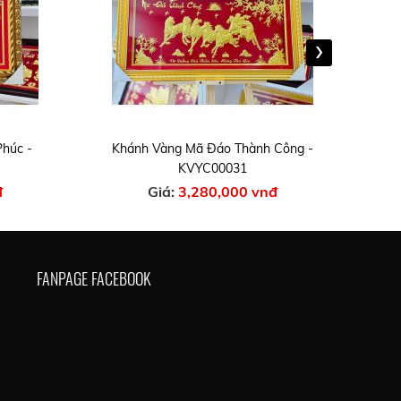
›
Phúc -
Khánh Vàng Mã Đáo Thành Công -
Khán
KVYC00031
đ
Giá:
3,280,000 vnđ
FANPAGE FACEBOOK