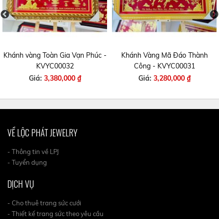
Khánh vàng Toàn Gia Vạn Phúc -
Khánh Vàng Mã Đáo Thành
KVYC00032
Công - KVYC00031
Giá:
3,380,000 ₫
Giá:
3,280,000 ₫
VỀ LỘC PHÁT JEWELRY
- Thông tin về LPJ
- Tuyển dụng
DỊCH VỤ
- Cho thuê trang sức cưới
- Thiết kế trang sức theo yêu cầu