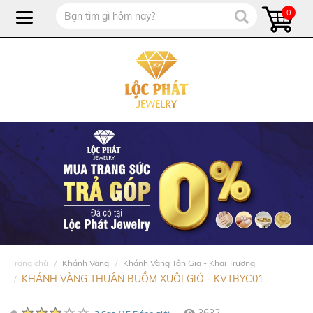
0
Trang chủ
Khánh Vàng
Khánh Vàng Tân Gia - Khai Trương
KHÁNH VÀNG THUẬN BUỒM XUÔI GIÓ - KVTBYC01