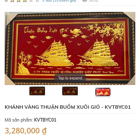
3632
3 Sao (15 Đánh giá)
Tap to expand
KHÁNH VÀNG THUẬN BUỒM XUÔI GIÓ - KVTBYC01
Mã sản phẩm:
KVTBYC01
3,280,000 ₫