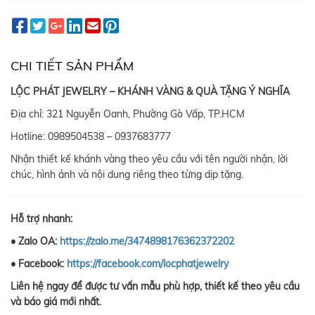
CHI TIẾT SẢN PHẨM
LỘC PHÁT JEWELRY – KHÁNH VÀNG & QUÀ TẶNG Ý NGHĨA
Địa chỉ: 321 Nguyễn Oanh, Phường Gò Vấp, TP.HCM
Hotline: 0989504538 – 0937683777
Nhận thiết kế khánh vàng theo yêu cầu với tên người nhận, lời
chúc, hình ảnh và nội dung riêng theo từng dịp tặng.
Hỗ trợ nhanh:
• Zalo OA:
https://zalo.me/3474898176362372202
• Facebook:
https://facebook.com/locphatjewelry
Liên hệ ngay để được tư vấn mẫu phù hợp, thiết kế theo yêu cầu
và báo giá mới nhất.