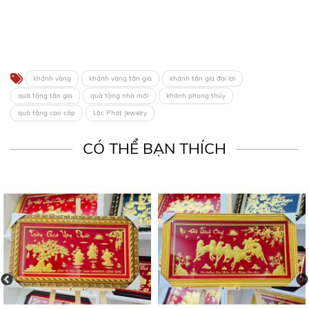
khánh vàng
khánh vàng tân gia
khánh tân gia đại lợi
quà tặng tân gia
quà tặng nhà mới
khánh phong thủy
quà tặng cao cấp
Lộc Phát Jewelry
CÓ THỂ BẠN THÍCH