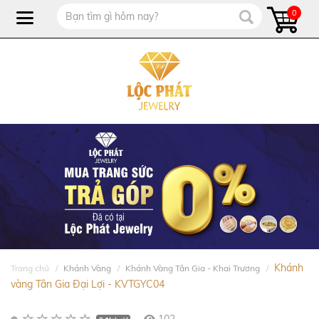
0
Khánh
Trang chủ
Khánh Vàng
Khánh Vàng Tân Gia - Khai Trương
vàng Tân Gia Đại Lợi - KVTGYC04