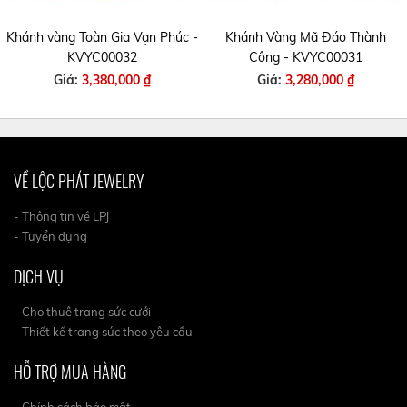
Khánh vàng Toàn Gia Vạn Phúc -
Khánh Vàng Mã Đáo Thành
KVYC00032
Công - KVYC00031
Giá:
3,380,000 ₫
Giá:
3,280,000 ₫
VỀ LỘC PHÁT JEWELRY
- Thông tin về LPJ
- Tuyển dụng
DỊCH VỤ
- Cho thuê trang sức cưới
- Thiết kế trang sức theo yêu cầu
HỖ TRỢ MUA HÀNG