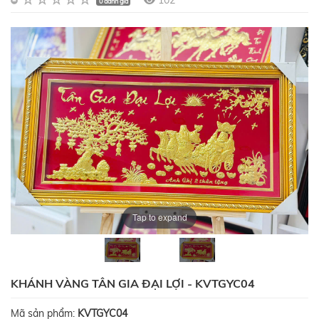
102
0 đánh giá
Tap to expand
KHÁNH VÀNG TÂN GIA ĐẠI LỢI - KVTGYC04
Mã sản phẩm:
KVTGYC04