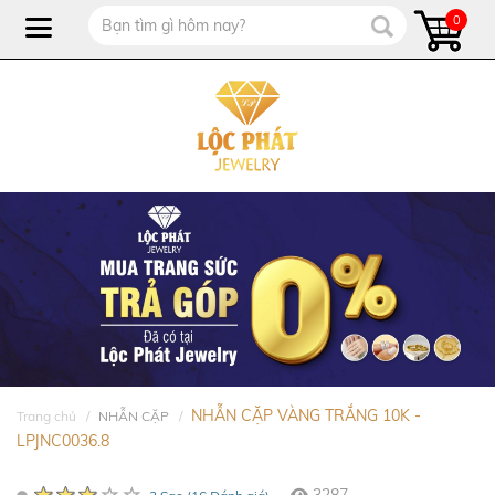
0
NHẪN CẶP VÀNG TRẮNG 10K -
Trang chủ
NHẪN CẶP
LPJNC0036.8