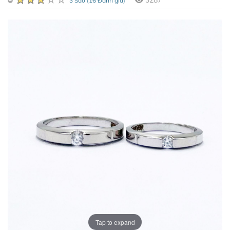
3287
3 Sao (16 Đánh giá)
Tap to expand