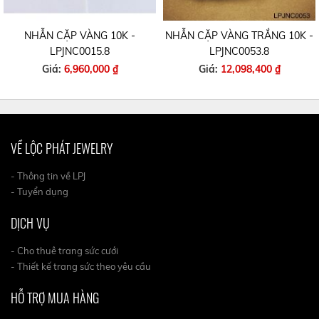
NHẪN CẶP VÀNG 10K -
NHẪN CẶP VÀNG TRẮNG 10K -
LPJNC0015.8
LPJNC0053.8
Giá:
6,960,000 ₫
Giá:
12,098,400 ₫
VỀ LỘC PHÁT JEWELRY
- Thông tin về LPJ
- Tuyển dụng
DỊCH VỤ
- Cho thuê trang sức cưới
- Thiết kế trang sức theo yêu cầu
HỖ TRỢ MUA HÀNG