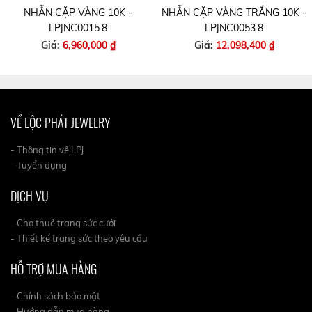
NHẪN CẶP VÀNG 10K -
NHẪN CẶP VÀNG TRẮNG 10K -
LPJNC0015.8
LPJNC0053.8
Giá:
6,960,000 ₫
Giá:
12,098,400 ₫
VỀ LỘC PHÁT JEWELRY
- Thông tin về LPJ
- Tuyển dụng
DỊCH VỤ
- Cho thuê trang sức cưới
- Thiết kế trang sức theo yêu cầu
HỖ TRỢ MUA HÀNG
- Chính sách bảo mật
- Hướng dẫn mua hàng