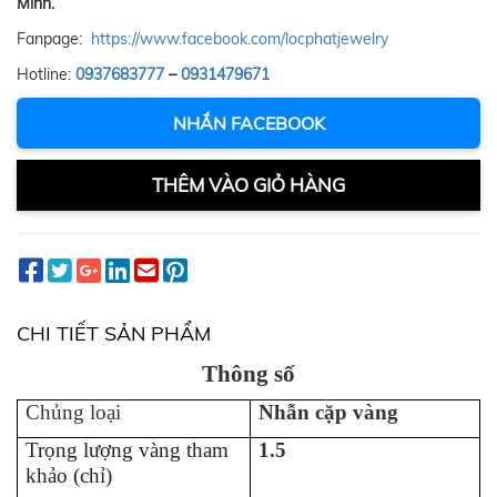
Minh.
Fanpage:
https://www.facebook.com/locphatjewelry
Hotline:
0937683777
–
0931479671
NHẮN FACEBOOK
THÊM VÀO GIỎ HÀNG
CHI TIẾT SẢN PHẨM
Thông số
Chủng loại
Nhẫn cặp vàng
Trọng lượng vàng tham
1.5
khảo (chỉ)