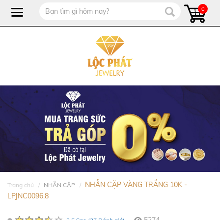
0
NHẪN CẶP VÀNG TRẮNG 10K -
Trang chủ
NHẪN CẶP
LPJNC0096.8