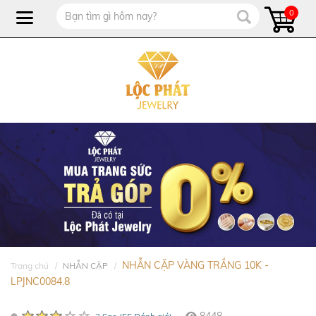
0
NHẪN CẶP VÀNG TRẮNG 10K -
Trang chủ
NHẪN CẶP
LPJNC0084.8