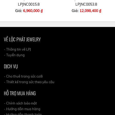
LPJNC0015.8
LPJNC0053.8
Giá:
6,960,000 ₫
Giá:
12,098,400 ₫
VỀ LỘC PHÁT JEWELRY
- Thông tin về LPJ
- Tuyển dụng
DỊCH VỤ
- Cho thuê trang sức cưới
- Thiết kế trang sức theo yêu cầu
HỖ TRỢ MUA HÀNG
- Chính sách bảo mật
- Hướng dẫn mua hàng
- Hướng dẫn thanh toán