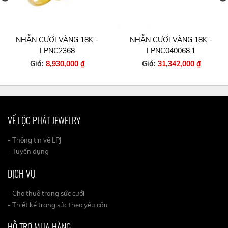
NHẪN CƯỚI VÀNG 18K -
NHẪN CƯỚI VÀNG 18K -
LPNC2368
LPNC040068.1
Giá:
8,930,000 ₫
Giá:
31,342,000 ₫
VỀ LỘC PHÁT JEWELRY
- Thông tin về LPJ
- Tuyển dụng
DỊCH VỤ
- Cho thuê trang sức cưới
- Thiết kế trang sức theo yêu cầu
HỖ TRỢ MUA HÀNG