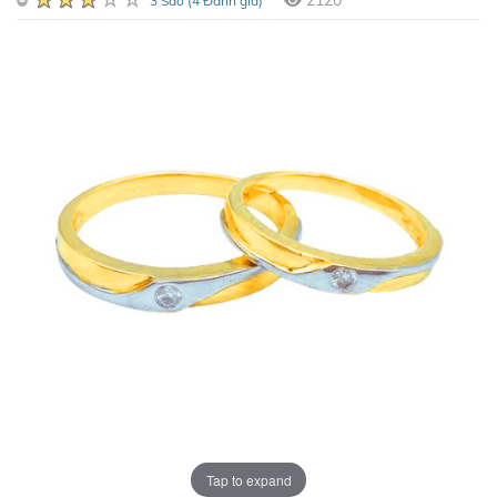
2120
3 Sao (4 Đánh giá)
Tap to expand