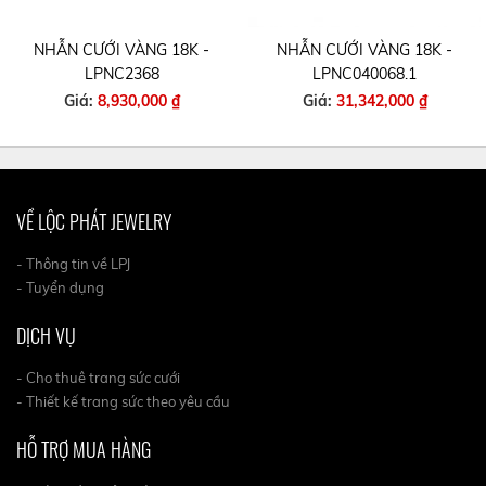
NHẪN CƯỚI VÀNG 18K -
NHẪN CƯỚI VÀNG 18K -
LPNC2368
LPNC040068.1
Giá:
8,930,000 ₫
Giá:
31,342,000 ₫
VỀ LỘC PHÁT JEWELRY
- Thông tin về LPJ
- Tuyển dụng
DỊCH VỤ
- Cho thuê trang sức cưới
- Thiết kế trang sức theo yêu cầu
HỖ TRỢ MUA HÀNG