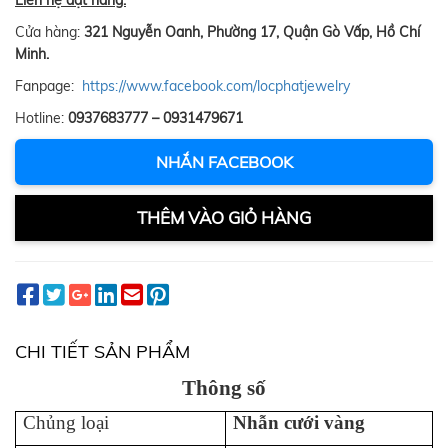
Liên hệ đặt hàng:
Cửa hàng:
321 Nguyễn Oanh, Phường 17, Quận Gò Vấp, Hồ Chí
Minh.
Fanpage:
https://www.facebook.com/locphatjewelry
Hotline:
0937683777 – 0931479671
NHẮN FACEBOOK
THÊM VÀO GIỎ HÀNG
CHI TIẾT SẢN PHẨM
Thông số
Chủng loại
Nhẫn cưới vàng