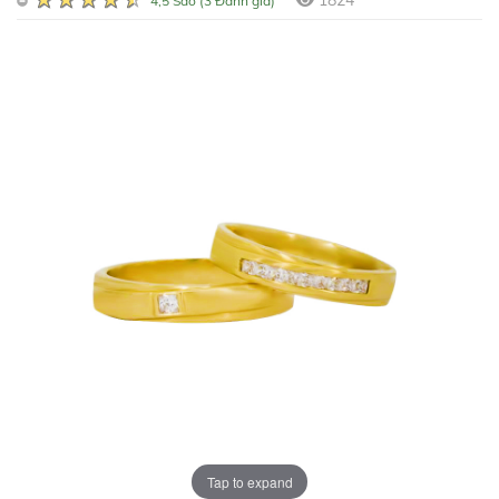
1824
4,5 Sao (3 Đánh giá)
Tap to expand