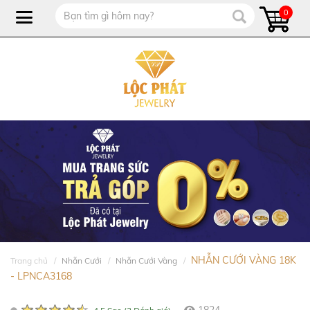
0
NHẪN CƯỚI VÀNG 18K
Trang chủ
Nhẫn Cưới
Nhẫn Cưới Vàng
- LPNCA3168