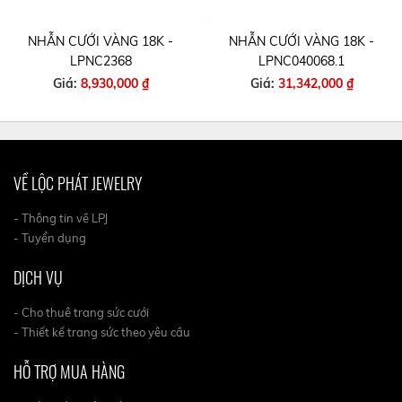
NHẪN CƯỚI VÀNG 18K -
NHẪN CƯỚI VÀNG 18K -
LPNC2368
LPNC040068.1
Giá:
8,930,000 ₫
Giá:
31,342,000 ₫
VỀ LỘC PHÁT JEWELRY
- Thông tin về LPJ
- Tuyển dụng
DỊCH VỤ
- Cho thuê trang sức cưới
- Thiết kế trang sức theo yêu cầu
HỖ TRỢ MUA HÀNG