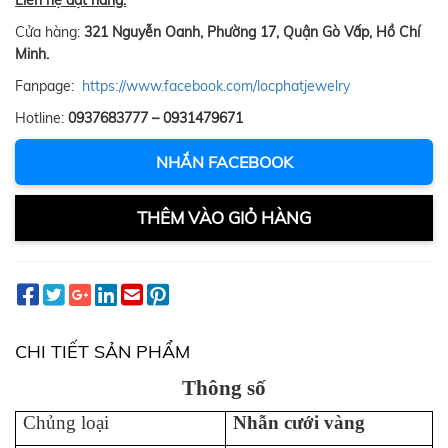
Liên hệ đặt hàng:
Cửa hàng:
321 Nguyễn Oanh, Phường 17, Quận Gò Vấp, Hồ Chí
Minh.
Fanpage:
https://www.facebook.com/locphatjewelry
Hotline:
0937683777 – 0931479671
NHẮN FACEBOOK
THÊM VÀO GIỎ HÀNG
CHI TIẾT SẢN PHẨM
Thông số
Chủng loại
Nhẫn cưới vàng