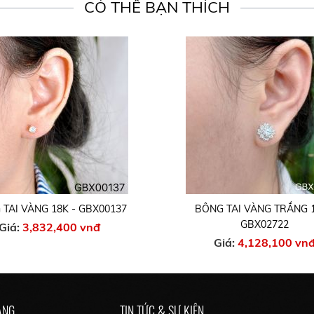
CÓ THỂ BẠN THÍCH
TAI VÀNG 18K - GBX00137
BÔNG TAI VÀNG TRẮNG 1
GBX02722
Giá:
3,832,400 vnđ
Giá:
4,128,100 vn
ÀNG
TIN TỨC & SỰ KIỆN