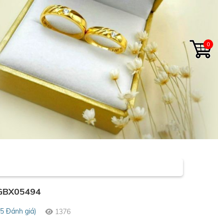
0
 GBX05494
(5 Đánh giá)
1376