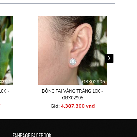
›
0K -
BÔNG TAI VÀNG TRẮNG 10K -
GBX02905
đ
Giá:
4,387,300 vnđ
FANPAGE FACEBOOK