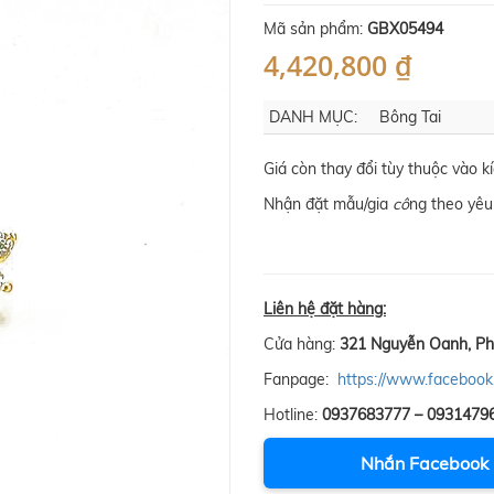
Mã sản phẩm:
GBX05494
4,420,800 ₫
DANH MỤC:
Bông Tai
Giá còn thay đổi tùy thuộc vào 
Nhận đặt mẫu/gia
cô
ng theo yêu
Liên hệ đặt hàng:
Cửa hàng:
321 Nguyễn Oanh, Ph
Fanpage:
https://www.facebook
Hotline:
0937683777 – 0931479
Nhắn Facebook