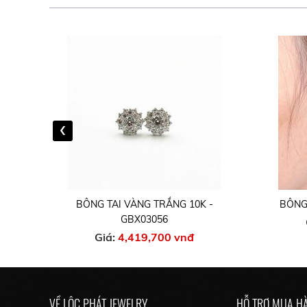
‹
-
BÔNG TAI VÀNG TRẮNG 10K -
BÔNG 
GBX03056
Giá:
4,419,700 vnđ
VỀ LỘC PHÁT JEWELRY
HỖ TRỢ MUA H