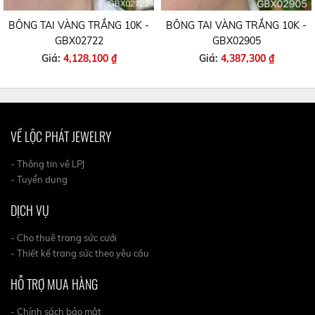
BÔNG TAI VÀNG TRẮNG 10K -
BÔNG TAI VÀNG TRẮNG 10K -
GBX02722
GBX02905
Giá:
4,128,100 ₫
Giá:
4,387,300 ₫
VỀ LỘC PHÁT JEWELRY
- Thông tin về LPJ
- Tuyển dụng
DỊCH VỤ
- Cho thuê trang sức cưới
- Thiết kế trang sức theo yêu cầu
HỖ TRỢ MUA HÀNG
- Chính sách bảo mật