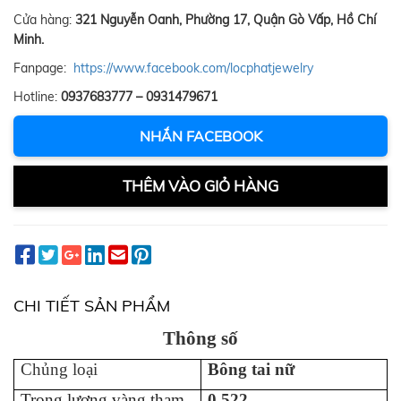
Cửa hàng:
321 Nguyễn Oanh, Phường 17, Quận Gò Vấp, Hồ Chí
Minh.
Fanpage:
https://www.facebook.com/locphatjewelry
Hotline:
0937683777 – 0931479671
NHẮN FACEBOOK
THÊM VÀO GIỎ HÀNG
CHI TIẾT SẢN PHẨM
Thông số
Chủng loại
B
ông tai
n
ữ
Trọng lượng vàng tham
0.522