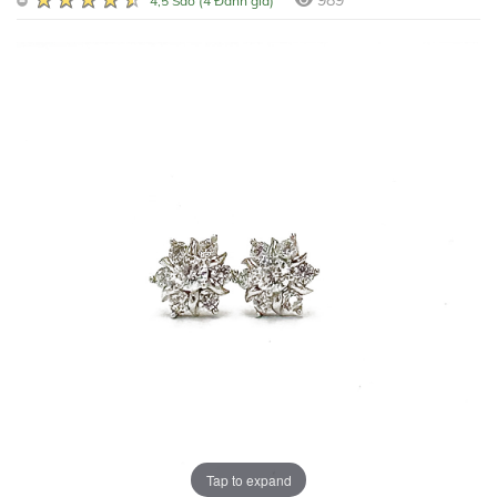
989
4,5 Sao (4 Đánh giá)
Tap to expand