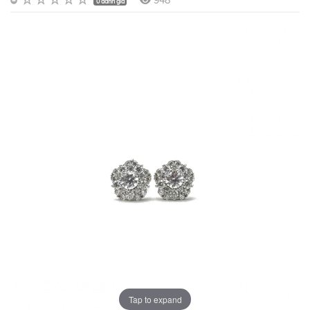
948
0 đánh giá
Tap to expand