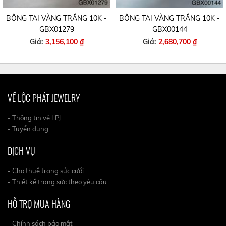
BÔNG TAI VÀNG TRẮNG 10K -
BÔNG TAI VÀNG TRẮNG 10K -
GBX01279
GBX00144
Giá:
3,156,100 ₫
Giá:
2,680,700 ₫
VỀ LỘC PHÁT JEWELRY
- Thông tin về LPJ
- Tuyển dụng
DỊCH VỤ
- Cho thuê trang sức cưới
- Thiết kế trang sức theo yêu cầu
HỖ TRỢ MUA HÀNG
- Chính sách bảo mật