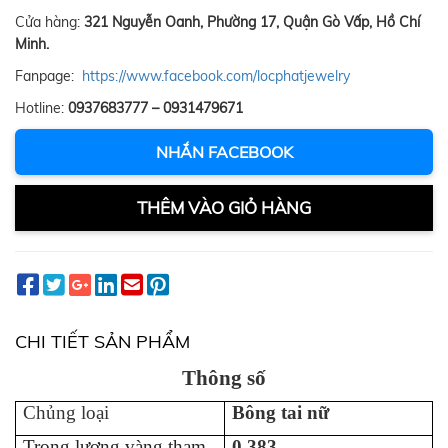
Cửa hàng:
321 Nguyễn Oanh, Phường 17, Quận Gò Vấp, Hồ Chí
Minh.
Fanpage:
https://www.facebook.com/locphatjewelry
Hotline:
0937683777 – 0931479671
NHẮN FACEBOOK
THÊM VÀO GIỎ HÀNG
CHI TIẾT SẢN PHẨM
Thông số
Chủng loại
B
ông tai
n
ữ
Trọng lượng vàng tham
0.383