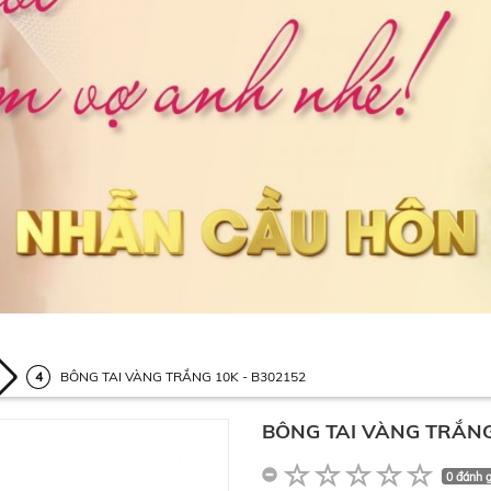
BÔNG TAI VÀNG TRẮNG 10K - B302152
BÔNG TAI VÀNG TRẮNG
0 đánh g