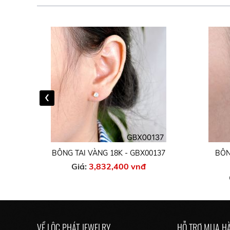
‹
37
BÔNG TAI VÀNG TRẮNG 10K -
BÔN
GBX02722
Giá:
4,128,100 vnđ
VỀ LỘC PHÁT JEWELRY
HỖ TRỢ MUA H