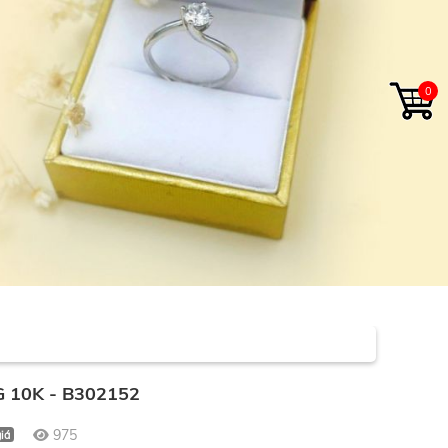
0
 10K - B302152
975
iá