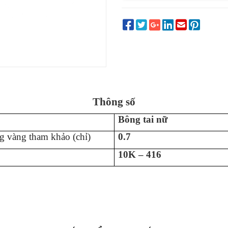
Thông số
B
ông tai
n
ữ
g vàng tham khảo (chỉ)
0.7
10K – 416