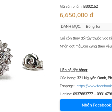
Mã sản phẩm:
B302152
6,650,000 ₫
DANH MỤC:
Bông Tai
Giá còn thay đổi tùy thuộc vào 
Nhận đặt mẫu/gia
cô
ng theo yêu
Liên hệ đặt hàng:
Cửa hàng:
321 Nguyễn Oanh, Ph
Fanpage:
https://www.facebook
Hotline:
0937683777 – 0931479
Nhắn Facebook