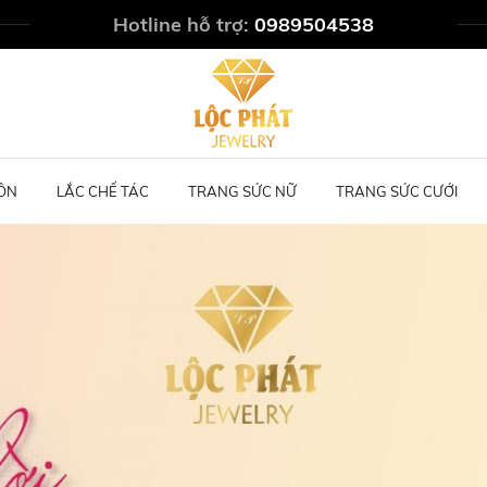
Hotline hỗ trợ:
0989504538
ÔN
LẮC CHẾ TÁC
TRANG SỨC NỮ
TRANG SỨC CƯỚI