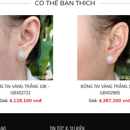
CÓ THỂ BẠN THÍCH
G TAI VÀNG TRẮNG 10K -
BÔNG TAI VÀNG TRẮNG 1
GBX02905
GBX01279
Giá:
4,387,300 vnđ
Giá:
3,156,100 vn
ÀNG
TIN TỨC & SỰ KIỆN