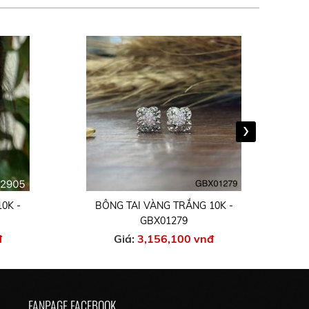
›
0K -
BÔNG TAI VÀNG TRẮNG 10K -
GBX00144
đ
Giá:
2,680,700 vnđ
FANPAGE FACEBOOK