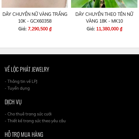
DÂY CHUYỀN NỮ VÀNG TRẤNG
DÂY CHUYỀN THEO TÊN NỮ
10K - GCX60358
VÀNG 18K - MK10
Giá:
7,290,500 ₫
Giá:
11,380,000 ₫
VỀ LỘC PHÁT JEWELRY
- Thông tin về LPJ
- Tuyển dụng
DỊCH VỤ
- Cho thuê trang sức cưới
- Thiết kế trang sức theo yêu cầu
HỖ TRỢ MUA HÀNG