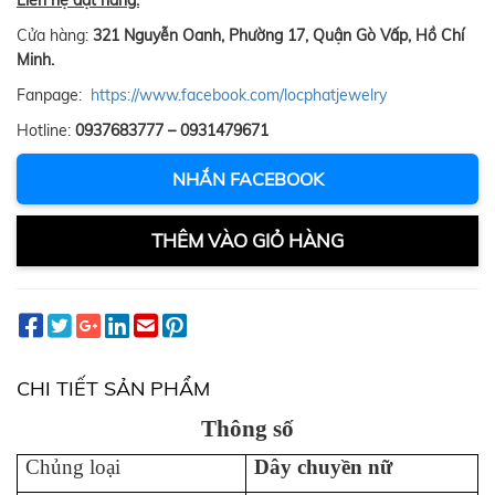
Liên hệ đặt hàng:
Cửa hàng:
321 Nguyễn Oanh, Phường 17, Quận Gò Vấp, Hồ Chí
Minh.
Fanpage:
https://www.facebook.com/locphatjewelry
Hotline:
0937683777 – 0931479671
NHẮN FACEBOOK
THÊM VÀO GIỎ HÀNG
CHI TIẾT SẢN PHẨM
Thông số
Chủng loại
D
ây chuy
ền n
ữ