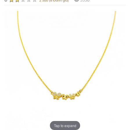
3338
2 Sao (8 Đánh giá)
Tap to expand