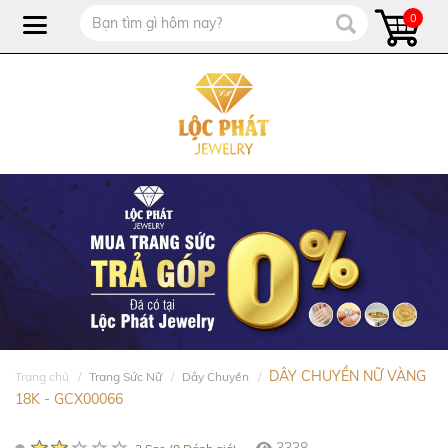
0
DÂY CHUYỀN NỮ VÀNG
Trang chủ
Trang Sức Nữ
Dây Chuyền
18K - GCX00066