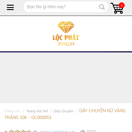
0
DÂY CHUYỀN NỮ VÀNG
Trang chủ
Trang Sức Nữ
Dây Chuyền
TRẮNG 10K - GC000053