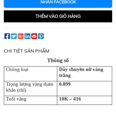
NHẮN FACEBOOK
THÊM VÀO GIỎ HÀNG
CHI TIẾT SẢN PHẨM
Thông số
Chủng loại
D
ây chuy
ền n
ữ
vàng
trắng
Trọng lượng vàng tham
0.899
khảo (chỉ)
Tuổi vàng
10K – 416