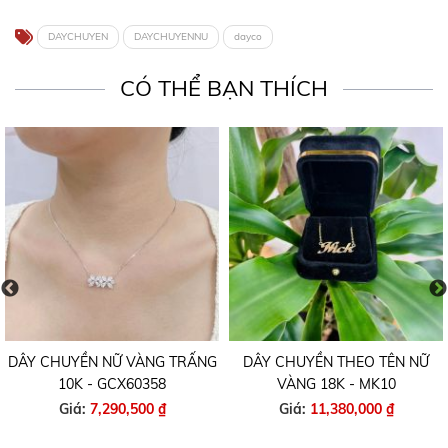
DAYCHUYEN
DAYCHUYENNU
dayco
CÓ THỂ BẠN THÍCH
DÂY CHUYỀN NỮ VÀNG TRẤNG
DÂY CHUYỀN THEO TÊN NỮ
10K - GCX60358
VÀNG 18K - MK10
Giá:
7,290,500 ₫
Giá:
11,380,000 ₫