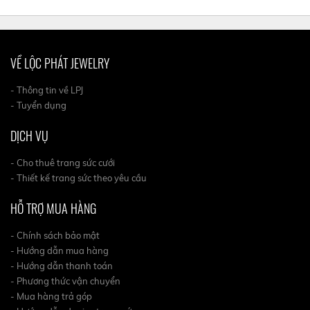
VỀ LỘC PHÁT JEWELRY
- Thông tin về LPJ
- Tuyển dụng
DỊCH VỤ
- Cho thuê trang sức cưới
- Thiết kế trang sức theo yêu cầu
HỖ TRỢ MUA HÀNG
- Chính sách bảo mật
- Hướng dẫn mua hàng
- Hướng dẫn thanh toán
- Phương thức vận chuyển
- Mua hàng trả góp