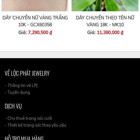
DÂY CHUYỀN NỮ VÀNG TRẤNG
DÂY CHUYỀN THEO TÊN NỮ
10K - GCX60358
VÀNG 18K - MK10
Giá:
7,290,500 ₫
Giá:
11,380,000 ₫
VỀ LỘC PHÁT JEWELRY
- Thông tin về LPJ
- Tuyển dụng
DỊCH VỤ
- Cho thuê trang sức cưới
- Thiết kế trang sức theo yêu cầu
HỖ TRỢ MUA HÀNG