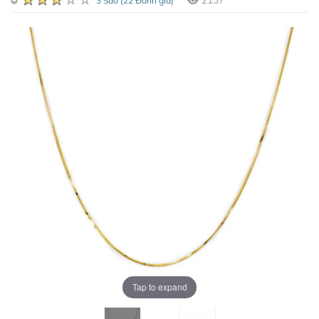
2137
3 Sao (22 Đánh giá)
Tap to expand