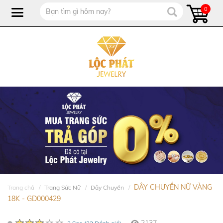
0
DÂY CHUYỀN NỮ VÀNG
Trang chủ
Trang Sức Nữ
Dây Chuyền
18K - GD000429