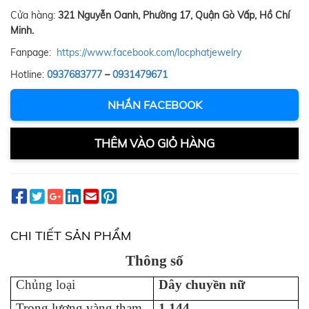
Cửa hàng:
321 Nguyễn Oanh, Phường 17, Quận Gò Vấp, Hồ Chí
Minh.
Fanpage:
https://www.facebook.com/locphatjewelry
Hotline:
0937683777
–
0931479671
NHẮN FACEBOOK
THÊM VÀO GIỎ HÀNG
CHI TIẾT SẢN PHẨM
Thông số
Chủng loại
Dây chuyền nữ
Trọng lượng vàng tham
1.144