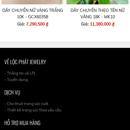
DÂY CHUYỀN NỮ VÀNG TRẤNG
DÂY CHUYỀN THEO TÊN NỮ
10K - GCX60358
VÀNG 18K - MK10
Giá:
7,290,500 ₫
Giá:
11,380,000 ₫
VỀ LỘC PHÁT JEWELRY
- Thông tin về LPJ
- Tuyển dụng
DỊCH VỤ
- Cho thuê trang sức cưới
- Thiết kế trang sức theo yêu cầu
HỖ TRỢ MUA HÀNG