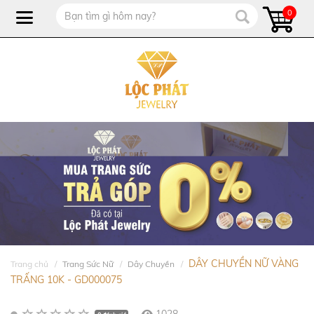
0
DÂY CHUYỀN NỮ VÀNG
Trang chủ
Trang Sức Nữ
Dây Chuyền
TRẤNG 10K - GD000075